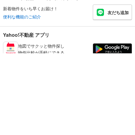
新着物件をいち早くお届け！
友だち追加
便利な機能のご紹介
Yahoo!不動産 アプリ
地図でサクッと物件探し
物件比較が手軽にできる
足立区の不動産情報を探す
不動産・住宅
賃貸住宅
暮らしのお役立ち情報
新築マンション
マンションカタログ
中古マンション
教えて！住まいの先生
Yahoo!不動産
Yahoo! JAPAN
新築一戸建て
中古一戸建て
プライバシーポリシー
プライバシーセンター
注文住宅
土地