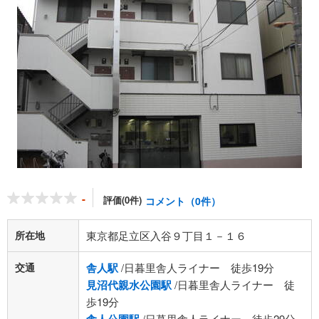
-
評価(0件)
コメント（0件）
所在地
東京都足立区入谷９丁目１－１６
交通
舎人駅
/日暮里舎人ライナー 徒歩19分
見沼代親水公園駅
/日暮里舎人ライナー 徒
歩19分
/日暮里舎人ライナー 徒歩29分