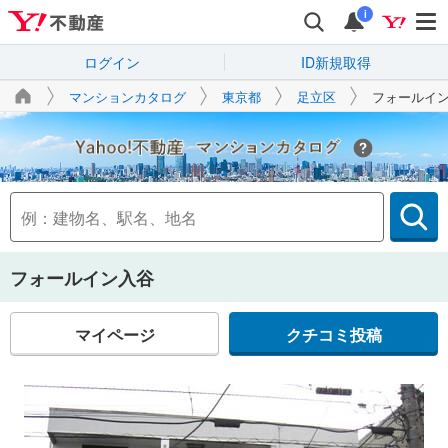
i
ログイン
ID新規取得
マンションカタログ
東京都
足立区
フォールイ
Yahoo!不動産
フォールイン入谷
マイページ
クチコミ投稿