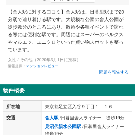
【舎人駅に対する口コミ】舎人駅は、日暮里駅まで20
分弱で辿り着ける駅です。大規模な公園の舎人公園が
徒歩数分のところにあり、散策や各種イベントで訪れ
る際には便利な駅です。周辺にはスーパーのベルクス
やマルエツ、ユニクロといった買い物スポットも整っ
ています。
女性 / その他（2020年3月1日に投稿）
情報提供：
マンションレビュー
問題を報告する
物件概要
所在地
東京都足立区入谷９丁目１－１６
交通
舎人駅
/日暮里舎人ライナー 徒歩19分
見沼代親水公園駅
/日暮里舎人ライナー
徒歩19分