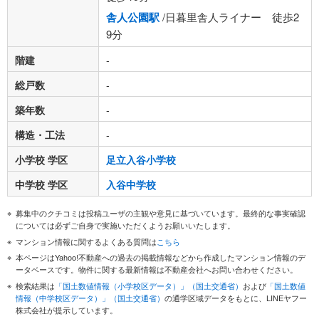
舎人公園駅
/日暮里舎人ライナー 徒歩2
9分
階建
-
総戸数
-
築年数
-
構造・工法
-
小学校 学区
足立入谷小学校
中学校 学区
入谷中学校
募集中のクチコミは投稿ユーザの主観や意見に基づいています。最終的な事実確認
については必ずご自身で実施いただくようお願いいたします。
マンション情報に関するよくある質問は
こちら
本ページはYahoo!不動産への過去の掲載情報などから作成したマンション情報のデ
ータベースです。物件に関する最新情報は不動産会社へお問い合わせください。
検索結果は
「国土数値情報（小学校区データ）」（国土交通省）
および
「国土数値
情報（中学校区データ）」（国土交通省）
の通学区域データをもとに、LINEヤフー
株式会社が提示しています。