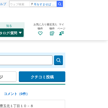
ルプ
耳をすませば スタジオジブリ
お気に入り
最近見た
マイ
知る
物件
物件
ページ
タログ/質問
ジ
クチコミ投稿
)
コメント（0件）
豊玉北１丁目１０－８