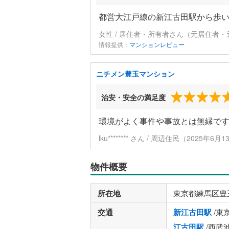
都営大江戸線の新江古田駅から歩いて
女性 / 居住者・所有者さん（元居住者・
情報提供：
マンションレビュー
ニチメン豊玉マンション
治安・安全の満足度
環境がよく事件や事故とは無縁で
lku******** さん / 周辺住民（2025年6
物件概要
所在地
東京都練馬区豊
交通
新江古田駅
/東
江古田駅
/西武