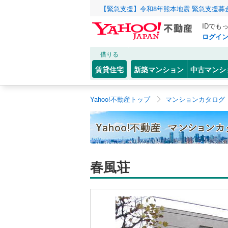
【緊急支援】令和8年熊本地震 緊急支援募
IDでも
ログイ
借りる
賃貸住宅
新築マンション
中古マンシ
Yahoo!不動産トップ
マンションカタログ
春風荘