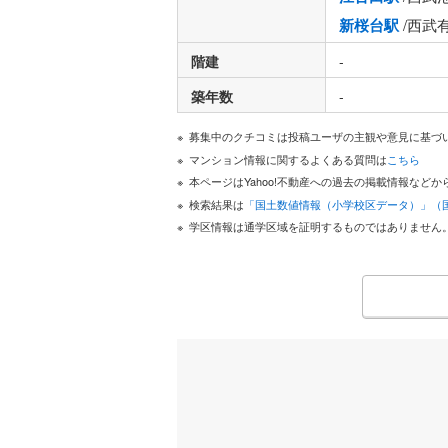
新桜台駅
/西武
階建
-
築年数
-
募集中のクチコミは投稿ユーザの主観や意見に基づ
マンション情報に関するよくある質問は
こちら
本ページはYahoo!不動産への過去の掲載情報な
検索結果は
「国土数値情報（小学校区データ）」（
学区情報は通学区域を証明するものではありません