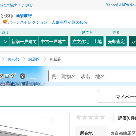
Yahoo! JAPAN
ヘ
金にご協力ください
っと便利に
新規取得
ン
ボーナスセレクション 人気商品が最大40％
買う
建てる
売る
ョン
新築一戸建て
中古一戸建て
注文住宅
土地
売却査定
カ
東京都
練馬区
春風荘
Yahoo!不動産 マンションカタログ
マイペー
-
評価(0件
所在地
東京都練馬区