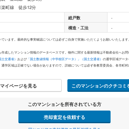
有楽町線 徒歩12分
総戸数
-
構造・工法
-
いています。最終的な事実確認については必ずご自身で実施いただくようお願いいたします
どから作成したマンション情報のデータベースです。物件に関する最新情報は不動産会社へお
国土交通省）
および
「国土数値情報（中学校区データ）」（国土交通省）
の通学区域データ
。通学区域は正確でない場合がありますので、詳細については必ず各教育委員会、各市町村
マイページを見る
このマンションのクチコミ
このマンションを所有されている方
売却査定を依頼する