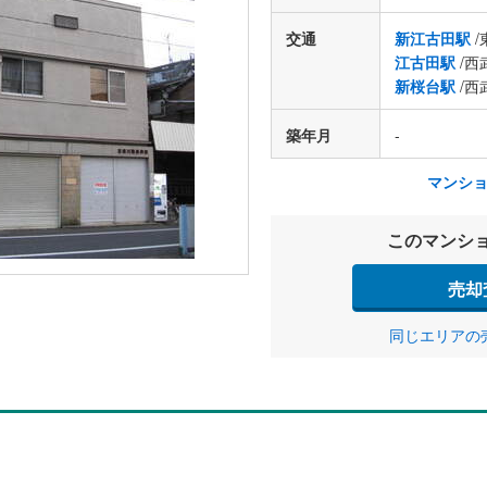
交通
新江古田駅
/
江古田駅
/西
新桜台駅
/西
築年月
-
マンシ
このマンシ
売却
同じエリアの