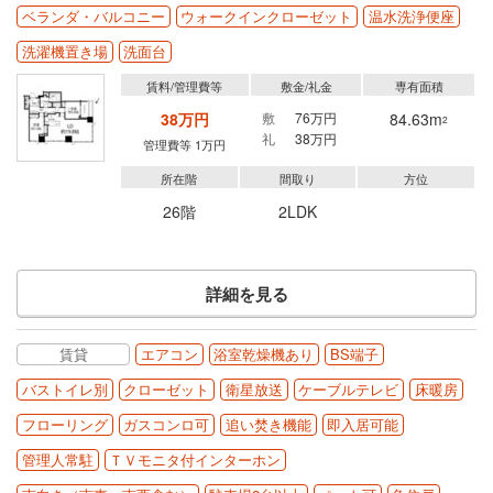
ベランダ・バルコニー
ウォークインクローゼット
温水洗浄便座
洗濯機置き場
洗面台
賃料/管理費等
敷金/礼金
専有面積
38万円
敷
76万円
84.63m
2
礼
38万円
管理費等 1万円
所在階
間取り
方位
26階
2LDK
詳細を見る
賃貸
エアコン
浴室乾燥機あり
BS端子
バストイレ別
クローゼット
衛星放送
ケーブルテレビ
床暖房
フローリング
ガスコンロ可
追い焚き機能
即入居可能
管理人常駐
ＴＶモニタ付インターホン