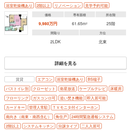
浴室乾燥機あり
2階以上
リノベーション
見学予約可能
価格
専有面積
所在階
9,980万円
61.65m
25階
2
間取り
方位
2LDK
北東
詳細を見る
賃貸
エアコン
浴室乾燥機あり
BS端子
バストイレ別
クローゼット
衛星放送
ケーブルテレビ
床暖房
フローリング
ガスコンロ可
追い焚き機能
即入居可能
カードキー
管理人常駐
ＴＶモニタ付インターホン
南向き（南東・南西含む）
角住戸
24時間緊急通報システム
2階以上
システムキッチン
分譲タイプ
二人入居可