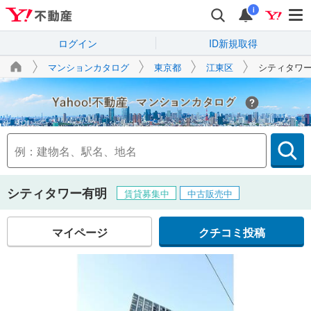
i
ログイン
ID新規取得
マンションカタログ
東京都
江東区
シティタワ
Yahoo!不動産
シティタワー有明
賃貸募集中
中古販売中
マイページ
クチコミ投稿