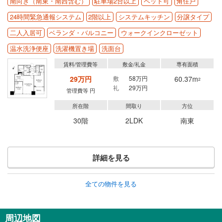
南向き（南東・南西含む）
駐車場2台以上
ペット可
角住戸
24時間緊急通報システム
2階以上
システムキッチン
分譲タイプ
二人入居可
ベランダ・バルコニー
ウォークインクローゼット
温水洗浄便座
洗濯機置き場
洗面台
賃料/管理費等
敷金/礼金
専有面積
29万円
敷
58万円
60.37m
2
礼
29万円
管理費等 円
所在階
間取り
方位
30階
2LDK
南東
詳細を見る
全ての物件を見る
周辺地図