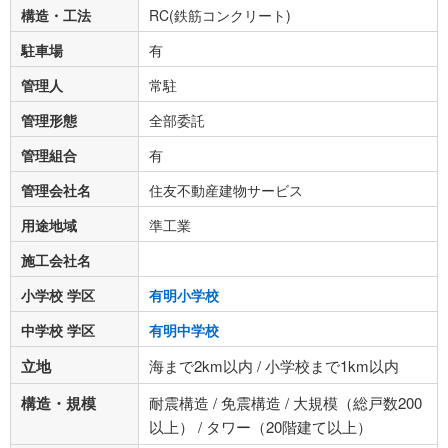
構造・工法
RC(鉄筋コンクリート)
駐車場
有
管理人
常駐
管理形態
全部委託
管理組合
有
管理会社名
住友不動産建物サービス
用途地域
準工業
施工会社名
小学校 学区
有明小学校
中学校 学区
有明中学校
立地
海まで2km以内 / 小学校まで1km以内
構造・規模
耐震構造 / 免震構造 / 大規模（総戸数200
以上） / タワー（20階建て以上）