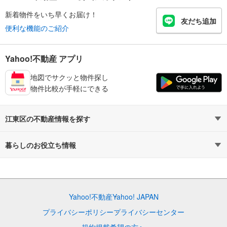
新着物件をいち早くお届け！
友だち追加
便利な機能のご紹介
Yahoo!不動産 アプリ
地図でサクッと物件探し
物件比較が手軽にできる
江東区の不動産情報を探す
不動産・住宅
賃貸住宅
暮らしのお役立ち情報
新築マンション
マンションカタログ
中古マンション
教えて！住まいの先生
Yahoo!不動産
Yahoo! JAPAN
新築一戸建て
中古一戸建て
プライバシーポリシー
プライバシーセンター
注文住宅
土地