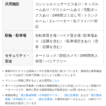
共用施設
コンシェルジュサービスあり / キッズル
ームあり / ゲストルームあり / 宅配ボッ
クスあり / 24時間ゴミ出し可 / トランク
ルーム / エレベーター / 光ファイバー対
応
駐輪・駐車場
自転車置き場 / バイク置き場 / 駐車場あ
り（近隣を含む） / 駐車場空きあり（空
有・近隣を含む）
セキュリティ・
オートロック / 防犯カメラ / 24時間有人
安全
管理 / バリアフリー
募集中のクチコミは投稿ユーザの主観や意見に基づいています。最終的な事実確認
については必ずご自身で実施いただくようお願いいたします。
マンション情報に関するよくある質問は
こちら
本ページはYahoo!不動産への過去の掲載情報などから作成したマンション情報のデ
ータベースです。物件に関する最新情報は不動産会社へお問い合わせください。
検索結果は
「国土数値情報（小学校区データ）」（国土交通省）
および
「国土数値
情報（中学校区データ）」（国土交通省）
の通学区域データをもとに、LINEヤフー
株式会社が提示しています。