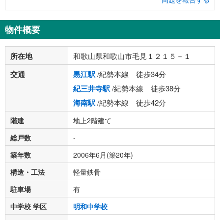
物件概要
所在地
和歌山県和歌山市毛見１２１５－１
交通
黒江駅
/紀勢本線 徒歩34分
紀三井寺駅
/紀勢本線 徒歩38分
海南駅
/紀勢本線 徒歩42分
階建
地上2階建て
総戸数
-
築年数
2006年6月(築20年)
構造・工法
軽量鉄骨
駐車場
有
中学校 学区
明和中学校