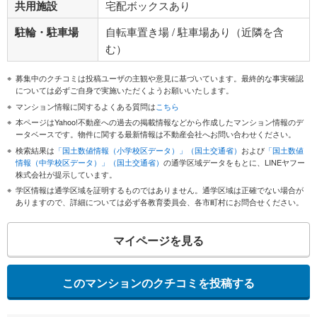
共用施設
宅配ボックスあり
駐輪・駐車場
自転車置き場 / 駐車場あり（近隣を含
む）
募集中のクチコミは投稿ユーザの主観や意見に基づいています。最終的な事実確認
については必ずご自身で実施いただくようお願いいたします。
マンション情報に関するよくある質問は
こちら
本ページはYahoo!不動産への過去の掲載情報などから作成したマンション情報のデ
ータベースです。物件に関する最新情報は不動産会社へお問い合わせください。
検索結果は
「国土数値情報（小学校区データ）」（国土交通省）
および
「国土数値
情報（中学校区データ）」（国土交通省）
の通学区域データをもとに、LINEヤフー
株式会社が提示しています。
学区情報は通学区域を証明するものではありません。通学区域は正確でない場合が
ありますので、詳細については必ず各教育委員会、各市町村にお問合せください。
マイページを見る
このマンションのクチコミを投稿する