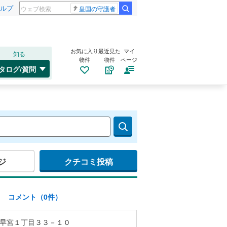
ルプ
皇国の守護者
お気に入り
最近見た
マイ
知る
物件
物件
ページ
タログ/質問
ジ
クチコミ投稿
)
コメント（0件）
早宮１丁目３３－１０