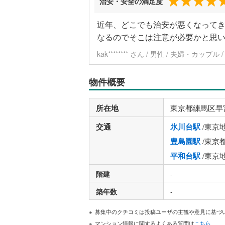
治安・安全の満足度
近年、どこでも治安が悪くなって
なるのでそこは注意が必要かと思
kak******** さん / 男性 / 夫婦・カップ
物件概要
所在地
東京都練馬区早
交通
氷川台駅
/東京
豊島園駅
/東京
平和台駅
/東京
階建
-
築年数
-
募集中のクチコミは投稿ユーザの主観や意見に基づ
マンション情報に関するよくある質問は
こちら