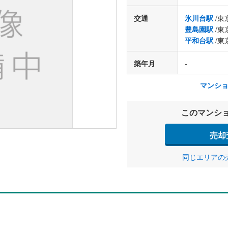
交通
氷川台駅
/東
豊島園駅
/東
平和台駅
/東
築年月
-
マンシ
このマンシ
売却
同じエリアの