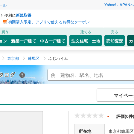
Yahoo! JAPAN
ヘ
ール
っと便利に
新規取得
ン
初回購入限定、アプリで使えるお得なクーポン
買う
建てる
売る
ョン
新築一戸建て
中古一戸建て
注文住宅
土地
売却査定
カ
東京都
練馬区
ふじハイム
Yahoo!不動産 マンションカタログ
マイペー
-
評価(0件
所在地
東京都練馬区