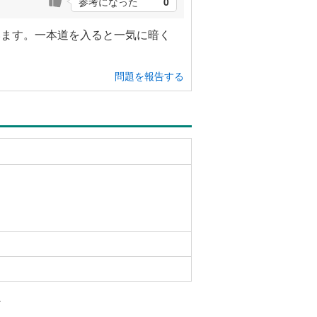
参考になった
0
います。一本道を入ると一気に暗く
問題を報告する
。