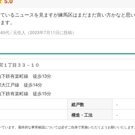
5.0
きているニュースを見ますが練馬区はまだまだ良い方かなと思
います。
ル / 40代 / 元住人（2023年7月11日に投稿）
宮１丁目３３－１０
地下鉄有楽町線 徒歩13分
都大江戸線 徒歩14分
地下鉄有楽町線 徒歩15分
総戸数
-
構造・工法
-
いています。最終的な事実確認については必ずご自身で実施いただくようお願いいたします