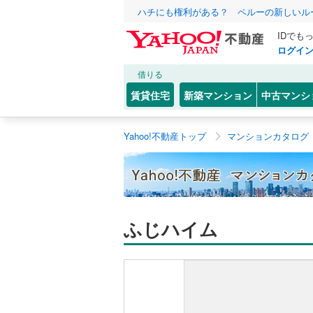
ハチにも権利がある？ ペルーの新しいル
IDでも
ログイ
借りる
賃貸住宅
新築マンション
中古マンシ
Yahoo!不動産トップ
マンションカタログ
ふじハイム