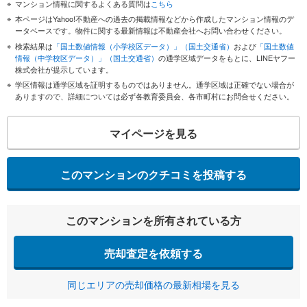
マンション情報に関するよくある質問は
こちら
本ページはYahoo!不動産への過去の掲載情報などから作成したマンション情報のデ
ータベースです。物件に関する最新情報は不動産会社へお問い合わせください。
検索結果は
「国土数値情報（小学校区データ）」（国土交通省）
および
「国土数値
情報（中学校区データ）」（国土交通省）
の通学区域データをもとに、LINEヤフー
株式会社が提示しています。
学区情報は通学区域を証明するものではありません。通学区域は正確でない場合が
ありますので、詳細については必ず各教育委員会、各市町村にお問合せください。
マイページを見る
このマンションのクチコミを投稿する
このマンションを所有されている方
売却査定を依頼する
同じエリアの売却価格の最新相場を見る