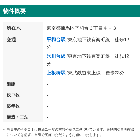
物件概要
所在地
東京都練馬区平和台３丁目４－３
交通
平和台駅
/東京地下鉄有楽町線 徒歩12
分
氷川台駅
/東京地下鉄有楽町線 徒歩12
分
上板橋駅
/東武鉄道東上線 徒歩23分
階建
-
総戸数
-
築年数
-
構造・工法
-
募集中のクチコミは投稿ユーザの主観や意見に基づいています。最終的な事実確認
については必ずご自身で実施いただくようお願いいたします。