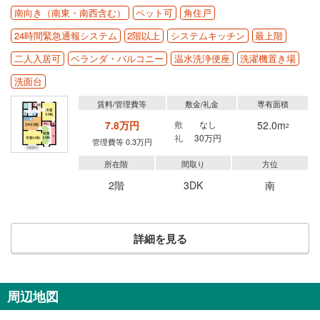
南向き（南東・南西含む）
ペット可
角住戸
24時間緊急通報システム
2階以上
システムキッチン
最上階
二人入居可
ベランダ・バルコニー
温水洗浄便座
洗濯機置き場
洗面台
賃料/管理費等
敷金/礼金
専有面積
7.8万円
敷
なし
52.0m
2
礼
30万円
管理費等 0.3万円
所在階
間取り
方位
2階
3DK
南
詳細を見る
周辺地図