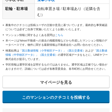
駐輪・駐車場
自転車置き場 / 駐車場あり（近隣を含
む）
募集中のクチコミは投稿ユーザの主観や意見に基づいています。最終的な事実確認
については必ずご自身で実施いただくようお願いいたします。
マンション情報に関するよくある質問は
こちら
本ページはYahoo!不動産への過去の掲載情報などから作成したマンション情報のデ
ータベースです。物件に関する最新情報は不動産会社へお問い合わせください。
検索結果は
「国土数値情報（小学校区データ）」（国土交通省）
および
「国土数値
情報（中学校区データ）」（国土交通省）
の通学区域データをもとに、LINEヤフー
株式会社が提示しています。
学区情報は通学区域を証明するものではありません。通学区域は正確でない場合が
ありますので、詳細については必ず各教育委員会、各市町村にお問合せください。
マイページを見る
このマンションのクチコミを投稿する