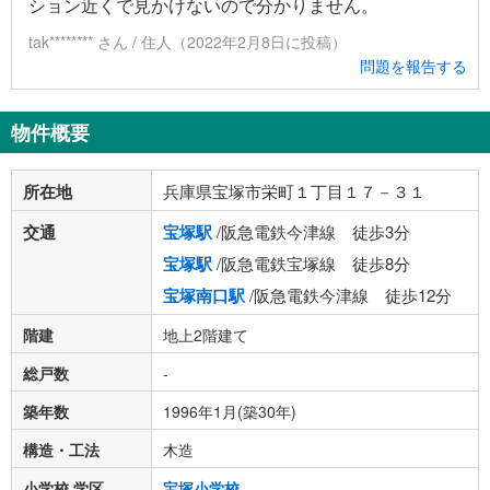
ション近くで見かけないので分かりません。
tak******** さん / 住人（2022年2月8日に投稿）
問題を報告する
物件概要
所在地
兵庫県宝塚市栄町１丁目１７－３１
交通
宝塚駅
/阪急電鉄今津線 徒歩3分
宝塚駅
/阪急電鉄宝塚線 徒歩8分
宝塚南口駅
/阪急電鉄今津線 徒歩12分
階建
地上2階建て
総戸数
-
築年数
1996年1月(築30年)
構造・工法
木造
小学校 学区
宝塚小学校