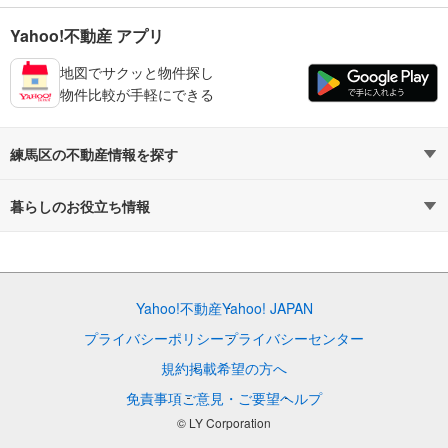
Yahoo!不動産 アプリ
地図でサクッと物件探し
物件比較が手軽にできる
練馬区の不動産情報を探す
不動産・住宅
賃貸住宅
暮らしのお役立ち情報
新築マンション
マンションカタログ
中古マンション
教えて！住まいの先生
Yahoo!不動産
Yahoo! JAPAN
新築一戸建て
中古一戸建て
プライバシーポリシー
プライバシーセンター
注文住宅
土地
規約
掲載希望の方へ
免責事項
ご意見・ご要望
ヘルプ
売却査定
© LY Corporation