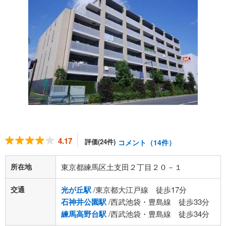
4.17
評価(24件)
コメント（14件）
所在地
東京都練馬区土支田２丁目２０－１
交通
光が丘駅
/東京都大江戸線 徒歩17分
石神井公園駅
/西武池袋・豊島線 徒歩33分
練馬高野台駅
/西武池袋・豊島線 徒歩34分