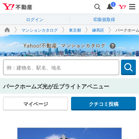
i
ログイン
ID新規取得
マンションカタログ
東京都
練馬区
パークホー
Yahoo!不動産
パークホームズ光が丘ブライトアベニュー
マイページ
クチコミ投稿