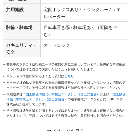
共用施設
宅配ボックスあり / トランクルーム / エ
レベーター
駐輪・駐車場
自転車置き場 / 駐車場あり（近隣を含
む）
セキュリティ・
オートロック
安全
募集中のクチコミは投稿ユーザの主観や意見に基づいています。最終的な事実確認
については必ずご自身で実施いただくようお願いいたします。
マンション情報に関するよくある質問は
こちら
本ページはYahoo!不動産への過去の掲載情報などから作成したマンション情報のデ
ータベースです。物件に関する最新情報は不動産会社へお問い合わせください。
検索結果は
「国土数値情報（小学校区データ）」（国土交通省）
および
「国土数値
情報（中学校区データ）」（国土交通省）
の通学区域データをもとに、LINEヤフー
株式会社が提示しています。
学区情報は通学区域を証明するものではありません。通学区域は正確でない場合が
ありますので、詳細については必ず各教育委員会、各市町村にお問合せください。