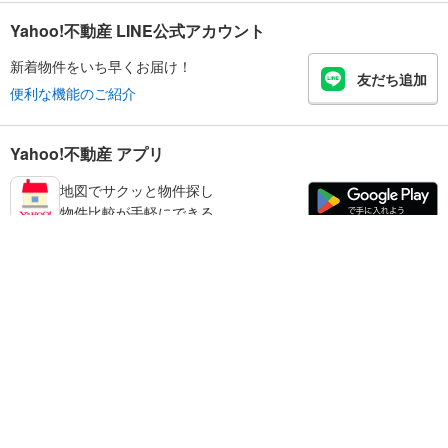
Yahoo!不動産 LINE公式アカウント
新着物件をいち早くお届け！
友だち追加
便利な機能のご紹介
Yahoo!不動産 アプリ
地図でサクッと物件探し
物件比較が手軽にできる
和歌山市の不動産情報を探す
不動産・住宅
賃貸住宅
暮らしのお役立ち情報
新築マンション
マンションカタログ
中古マンション
教えて！住まいの先生
Yahoo!不動産
Yahoo! JAPAN
新築一戸建て
中古一戸建て