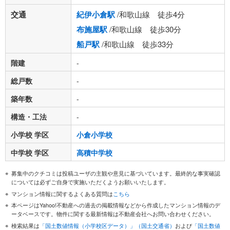
交通
紀伊小倉駅
/和歌山線 徒歩4分
布施屋駅
/和歌山線 徒歩30分
船戸駅
/和歌山線 徒歩33分
階建
-
総戸数
-
築年数
-
構造・工法
-
小学校 学区
小倉小学校
中学校 学区
高積中学校
募集中のクチコミは投稿ユーザの主観や意見に基づいています。最終的な事実確認
については必ずご自身で実施いただくようお願いいたします。
マンション情報に関するよくある質問は
こちら
本ページはYahoo!不動産への過去の掲載情報などから作成したマンション情報のデ
ータベースです。物件に関する最新情報は不動産会社へお問い合わせください。
検索結果は
「国土数値情報（小学校区データ）」（国土交通省）
および
「国土数値