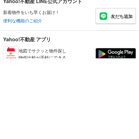
Yahoo!不動産 LINE公式アカウント
新着物件をいち早くお届け！
友だち追加
便利な機能のご紹介
Yahoo!不動産 アプリ
地図でサクッと物件探し
物件比較が手軽にできる
足立区の不動産情報を探す
不動産・住宅
賃貸住宅
暮らしのお役立ち情報
新築マンション
マンションカタログ
中古マンション
教えて！住まいの先生
Yahoo!不動産
Yahoo! JAPAN
新築一戸建て
中古一戸建て
プライバシーポリシー
プライバシーセンター