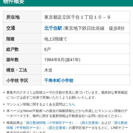
物件概要
所在地
東京都足立区千住１丁目１０－９
交通
北千住駅
/東京地下鉄日比谷線 徒歩8分
階建
地上2階建て
総戸数
6戸
築年数
1984年9月(築41年)
構造・工法
木造
小学校 学区
千寿本町小学校
募集中のクチコミは投稿ユーザの主観や意見に基づいています。最終的な事実確認
については必ずご自身で実施いただくようお願いいたします。
マンション情報に関するよくある質問は
こちら
本ページはYahoo!不動産への過去の掲載情報などから作成したマンション情報のデ
ータベースです。物件に関する最新情報は不動産会社へお問い合わせください。
検索結果は
「国土数値情報（小学校区データ）」（国土交通省）
および
「国土数値
情報（中学校区データ）」（国土交通省）
の通学区域データをもとに、LINEヤフー
株式会社が提示しています。