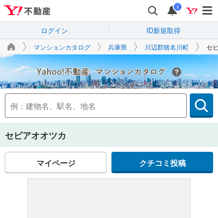
i
ログイン
ID新規取得
マンションカタログ
兵庫県
川辺郡猪名川町
セ
Yahoo!不動産
セピアオオツカ
マイページ
クチコミ投稿