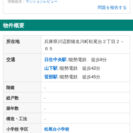
情報提供：
マンションレビュー
問題を報告する
物件概要
所在地
兵庫県川辺郡猪名川町松尾台２丁目２－
６５
交通
日生中央駅
/能勢電鉄 徒歩8分
山下駅
/能勢電鉄 徒歩42分
笹部駅
/能勢電鉄 徒歩45分
階建
-
総戸数
-
築年数
-
構造・工法
-
小学校 学区
松尾台小学校