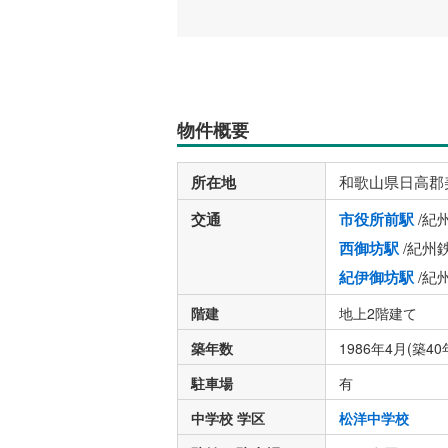
物件概要
所在地
和歌山県日高郡
交通
市役所前駅
/紀
西御坊駅
/紀州
紀伊御坊駅
/紀
階建
地上2階建て
築年数
1986年4月(築40
駐車場
有
中学校 学区
松洋中学校