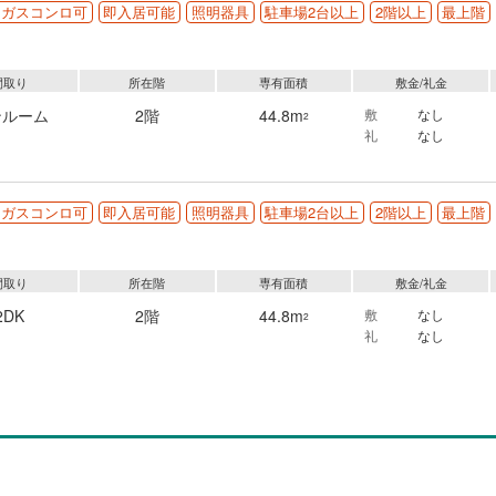
ガスコンロ可
即入居可能
照明器具
駐車場2台以上
2階以上
最上階
間取り
所在階
専有面積
敷金/礼金
ンルーム
2階
44.8m
敷
なし
2
礼
なし
ガスコンロ可
即入居可能
照明器具
駐車場2台以上
2階以上
最上階
間取り
所在階
専有面積
敷金/礼金
2DK
2階
44.8m
敷
なし
2
礼
なし