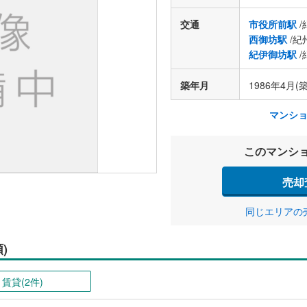
交通
市役所前駅
/
西御坊駅
/紀
紀伊御坊駅
/
築年月
1986年4月(築
マンシ
このマンシ
売却
同じエリアの
)
賃貸(2件)