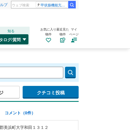
ルプ
甲状腺機能亢進症
お気に入り
最近見た
マイ
知る
物件
物件
ページ
タログ/質問
ジ
クチコミ投稿
)
コメント（0件）
郡美浜町大字和田１３１２