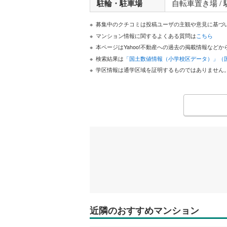
駐輪・駐車場
自転車置き場 /
募集中のクチコミは投稿ユーザの主観や意見に基づ
マンション情報に関するよくある質問は
こちら
本ページはYahoo!不動産への過去の掲載情報な
検索結果は
「国土数値情報（小学校区データ）」（
学区情報は通学区域を証明するものではありません
近隣のおすすめマンション