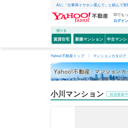
AIに「仕事用イヤホン選んで」と頼んで
IDでも
ログイ
借りる
賃貸住宅
新築マンション
中古マンシ
Yahoo!不動産トップ
マンションカタログ
小川マンション
賃貸募集