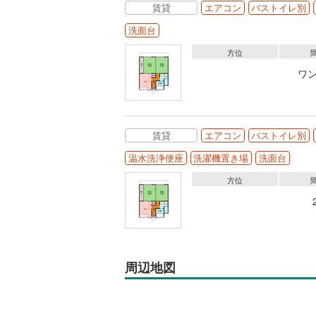
賃貸
エアコン
バストイレ別
洗面台
方位
ワ
賃貸
エアコン
バストイレ別
温水洗浄便座
洗濯機置き場
洗面台
方位
周辺地図