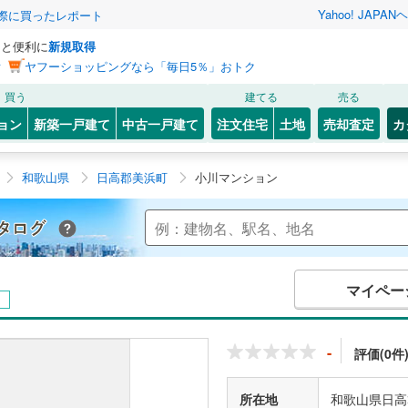
Yahoo! JAPAN
ヘ
実際に買ったレポート
っと便利に
新規取得
ン
ヤフーショッピングなら「毎日5％」おトク
買う
建てる
売る
ョン
新築一戸建て
中古一戸建て
注文住宅
土地
売却査定
カ
和歌山県
日高郡美浜町
小川マンション
Yahoo!不動産 マンションカタログ
マイペー
中
-
評価(0件
所在地
和歌山県日高