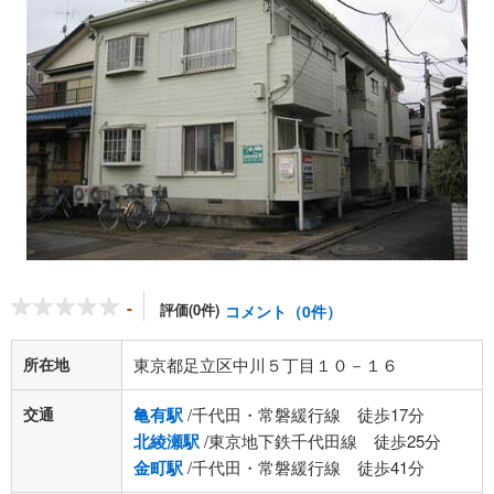
-
評価(0件)
コメント（0件）
所在地
東京都足立区中川５丁目１０－１６
交通
亀有駅
/千代田・常磐緩行線 徒歩17分
北綾瀬駅
/東京地下鉄千代田線 徒歩25分
金町駅
/千代田・常磐緩行線 徒歩41分