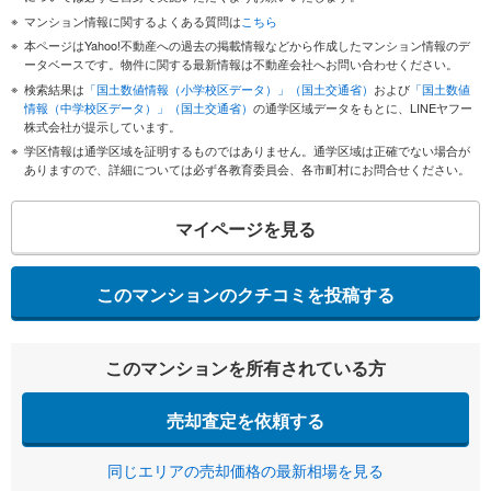
マンション情報に関するよくある質問は
こちら
本ページはYahoo!不動産への過去の掲載情報などから作成したマンション情報のデ
ータベースです。物件に関する最新情報は不動産会社へお問い合わせください。
検索結果は
「国土数値情報（小学校区データ）」（国土交通省）
および
「国土数値
情報（中学校区データ）」（国土交通省）
の通学区域データをもとに、LINEヤフー
株式会社が提示しています。
学区情報は通学区域を証明するものではありません。通学区域は正確でない場合が
ありますので、詳細については必ず各教育委員会、各市町村にお問合せください。
マイページを見る
このマンションのクチコミを投稿する
このマンションを所有されている方
売却査定を依頼する
同じエリアの売却価格の最新相場を見る