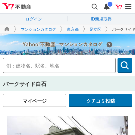
i
ログイン
ID新規取得
マンションカタログ
東京都
足立区
パークサイ
Yahoo!不動産
パークサイド白石
マイページ
クチコミ投稿