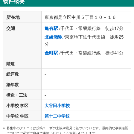
物件概要
所在地
東京都足立区中川５丁目１０－１６
交通
亀有駅
/千代田・常磐緩行線 徒歩17分
北綾瀬駅
/東京地下鉄千代田線 徒歩25
分
金町駅
/千代田・常磐緩行線 徒歩41分
階建
-
総戸数
-
築年数
-
構造・工法
-
小学校 学区
大谷田小学校
中学校 学区
第十二中学校
募集中のクチコミは投稿ユーザの主観や意見に基づいています。最終的な事実確認
については必ずご自身で実施いただくようお願いいたします。