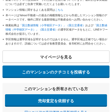
については必ずご自身で実施いただくようお願いいたします。
マンション情報に関するよくある質問は
こちら
本ページはYahoo!不動産への過去の掲載情報などから作成したマンション情報のデ
ータベースです。物件に関する最新情報は不動産会社へお問い合わせください。
検索結果は
「国土数値情報（小学校区データ）」（国土交通省）
および
「国土数値
情報（中学校区データ）」（国土交通省）
の通学区域データをもとに、LINEヤフー
株式会社が提示しています。
学区情報は通学区域を証明するものではありません。通学区域は正確でない場合が
ありますので、詳細については必ず各教育委員会、各市町村にお問合せください。
マイページを見る
このマンションのクチコミを投稿する
このマンションを所有されている方
売却査定を依頼する