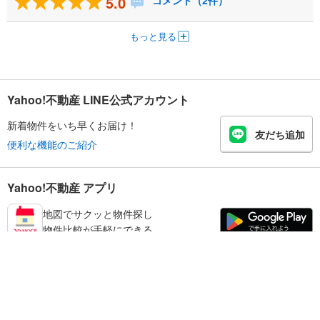
5.0
コメント（2件）
もっと見る
Yahoo!不動産 LINE公式アカウント
新着物件をいち早くお届け！
友だち追加
便利な機能のご紹介
Yahoo!不動産 アプリ
地図でサクッと物件探し
物件比較が手軽にできる
練馬区の不動産情報を探す
不動産・住宅
賃貸住宅
暮らしのお役立ち情報