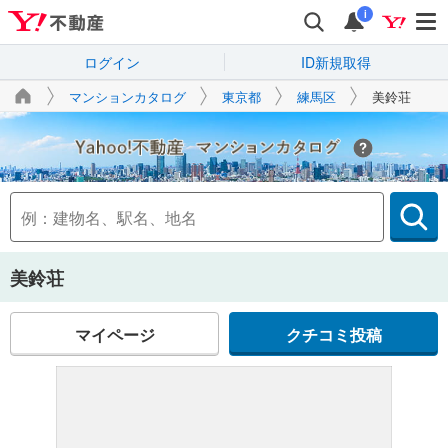
i
ログイン
ID新規取得
マンションカタログ
東京都
練馬区
美鈴荘
Yahoo!不動産
美鈴荘
マイページ
クチコミ投稿