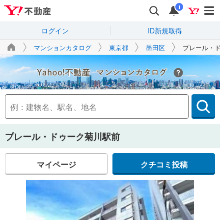
i
ログイン
ID新規取得
マンションカタログ
東京都
墨田区
プレール・
Yahoo!不動産
プレール・ドゥーク菊川駅前
マイページ
クチコミ投稿