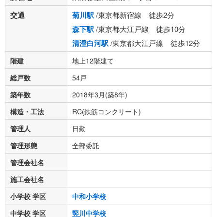
交通
菊川駅
/東京都新宿線 徒歩2分
森下駅
/東京都大江戸線 徒歩10分
清澄白河駅
/東京都大江戸線 徒歩12分
階建
地上12階建て
総戸数
54戸
築年数
2018年3月(築8年)
構造・工法
RC(鉄筋コンクリート)
管理人
日勤
管理形態
全部委託
管理会社名
施工会社名
小学校 学区
中和小学校
中学校 学区
竪川中学校