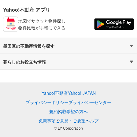
Yahoo!不動産 アプリ
地図でサクッと物件探し
物件比較が手軽にできる
墨田区の不動産情報を探す
不動産・住宅
賃貸住宅
暮らしのお役立ち情報
新築マンション
マンションカタログ
中古マンション
教えて！住まいの先生
Yahoo!不動産
Yahoo! JAPAN
新築一戸建て
中古一戸建て
プライバシーポリシー
プライバシーセンター
注文住宅
土地
規約
掲載希望の方へ
免責事項
ご意見・ご要望
ヘルプ
売却査定
© LY Corporation