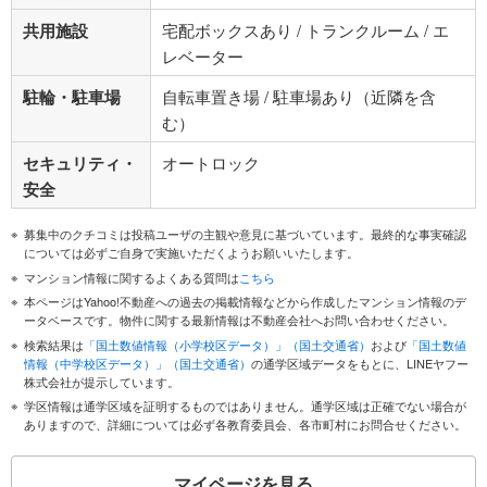
共用施設
宅配ボックスあり / トランクルーム / エ
レベーター
駐輪・駐車場
自転車置き場 / 駐車場あり（近隣を含
む）
セキュリティ・
オートロック
安全
募集中のクチコミは投稿ユーザの主観や意見に基づいています。最終的な事実確認
については必ずご自身で実施いただくようお願いいたします。
マンション情報に関するよくある質問は
こちら
本ページはYahoo!不動産への過去の掲載情報などから作成したマンション情報のデ
ータベースです。物件に関する最新情報は不動産会社へお問い合わせください。
検索結果は
「国土数値情報（小学校区データ）」（国土交通省）
および
「国土数値
情報（中学校区データ）」（国土交通省）
の通学区域データをもとに、LINEヤフー
株式会社が提示しています。
学区情報は通学区域を証明するものではありません。通学区域は正確でない場合が
ありますので、詳細については必ず各教育委員会、各市町村にお問合せください。
マイページを見る