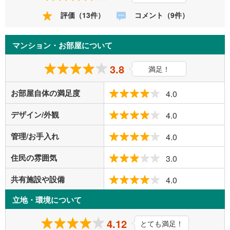
評価（13件）
コメント（9件）
マンション・お部屋について
3.8
満足！
お部屋自体の満足度
4.0
デザイン/外観
4.0
管理/お手入れ
4.0
住民の雰囲気
3.0
共有施設や設備
4.0
立地・環境について
4.12
とても満足！