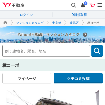
i
ログイン
ID新規取得
マンションカタログ
東京都
練馬区
樟コーポ
Yahoo!不動産
樟コーポ
マイページ
クチコミ投稿