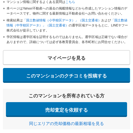
マンション情報に関するよくある質問は
こちら
本ページはYahoo!不動産への過去の掲載情報などから作成したマンション情報のデ
ータベースです。物件に関する最新情報は不動産会社へお問い合わせください。
検索結果は
「国土数値情報（小学校区データ）」（国土交通省）
および
「国土数値
情報（中学校区データ）」（国土交通省）
の通学区域データをもとに、LINEヤフー
株式会社が提示しています。
学区情報は通学区域を証明するものではありません。通学区域は正確でない場合が
ありますので、詳細については必ず各教育委員会、各市町村にお問合せください。
マイページを見る
このマンションのクチコミを投稿する
このマンションを所有されている方
売却査定を依頼する
同じエリアの売却価格の最新相場を見る