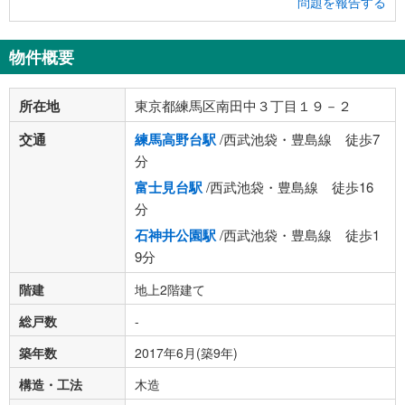
問題を報告する
物件概要
所在地
東京都練馬区南田中３丁目１９－２
交通
練馬高野台駅
/西武池袋・豊島線 徒歩7
分
富士見台駅
/西武池袋・豊島線 徒歩16
分
石神井公園駅
/西武池袋・豊島線 徒歩1
9分
階建
地上2階建て
総戸数
-
築年数
2017年6月(築9年)
構造・工法
木造