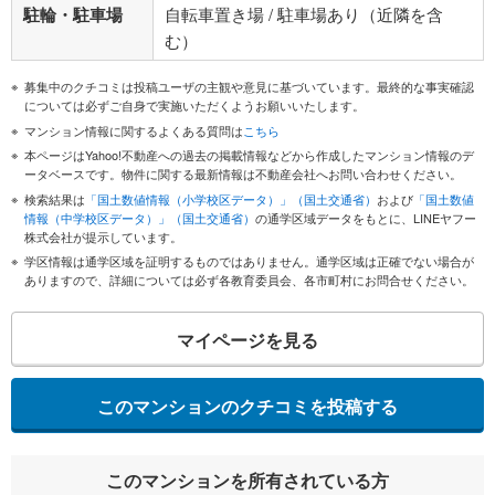
駐輪・駐車場
自転車置き場 / 駐車場あり（近隣を含
む）
募集中のクチコミは投稿ユーザの主観や意見に基づいています。最終的な事実確認
については必ずご自身で実施いただくようお願いいたします。
マンション情報に関するよくある質問は
こちら
本ページはYahoo!不動産への過去の掲載情報などから作成したマンション情報のデ
ータベースです。物件に関する最新情報は不動産会社へお問い合わせください。
検索結果は
「国土数値情報（小学校区データ）」（国土交通省）
および
「国土数値
情報（中学校区データ）」（国土交通省）
の通学区域データをもとに、LINEヤフー
株式会社が提示しています。
学区情報は通学区域を証明するものではありません。通学区域は正確でない場合が
ありますので、詳細については必ず各教育委員会、各市町村にお問合せください。
マイページを見る
このマンションのクチコミを投稿する
このマンションを所有されている方