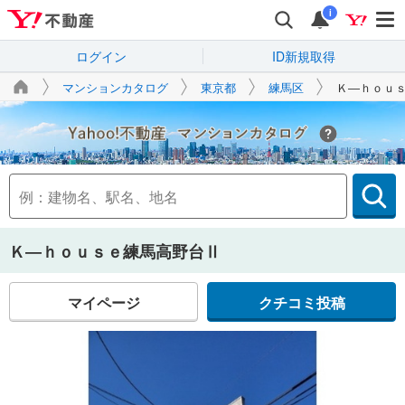
i
ログイン
ID新規取得
マンションカタログ
東京都
練馬区
Ｋ―ｈｏｕ
Yahoo!不動産
Ｋ―ｈｏｕｓｅ練馬高野台Ⅱ
マイページ
クチコミ投稿