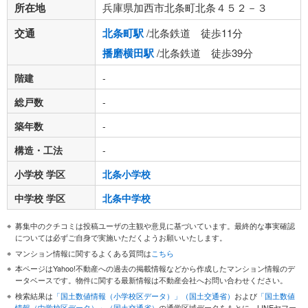
所在地
兵庫県加西市北条町北条４５２－３
交通
北条町駅
/北条鉄道 徒歩11分
播磨横田駅
/北条鉄道 徒歩39分
階建
-
総戸数
-
築年数
-
構造・工法
-
小学校 学区
北条小学校
中学校 学区
北条中学校
募集中のクチコミは投稿ユーザの主観や意見に基づいています。最終的な事実確認
については必ずご自身で実施いただくようお願いいたします。
マンション情報に関するよくある質問は
こちら
本ページはYahoo!不動産への過去の掲載情報などから作成したマンション情報のデ
ータベースです。物件に関する最新情報は不動産会社へお問い合わせください。
検索結果は
「国土数値情報（小学校区データ）」（国土交通省）
および
「国土数値
情報（中学校区データ）」（国土交通省）
の通学区域データをもとに、LINEヤフー