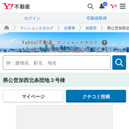
i
ログイン
ID新規取得
マンションカタログ
兵庫県
加西市
県公営加西
Yahoo!不動産
県公営加西北条団地３号棟
マイページ
クチコミ投稿