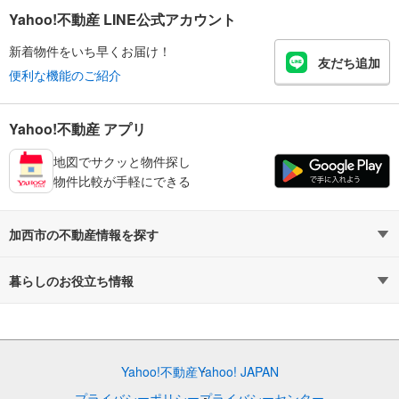
Yahoo!不動産 LINE公式アカウント
新着物件をいち早くお届け！
友だち追加
便利な機能のご紹介
Yahoo!不動産 アプリ
地図でサクッと物件探し
物件比較が手軽にできる
加西市の不動産情報を探す
不動産・住宅
賃貸住宅
暮らしのお役立ち情報
新築マンション
マンションカタログ
中古マンション
教えて！住まいの先生
Yahoo!不動産
Yahoo! JAPAN
新築一戸建て
中古一戸建て
プライバシーポリシー
プライバシーセンター