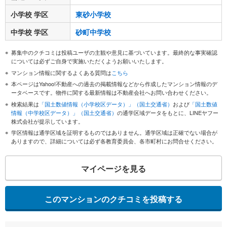
小学校 学区
東砂小学校
中学校 学区
砂町中学校
募集中のクチコミは投稿ユーザの主観や意見に基づいています。最終的な事実確認
については必ずご自身で実施いただくようお願いいたします。
マンション情報に関するよくある質問は
こちら
本ページはYahoo!不動産への過去の掲載情報などから作成したマンション情報のデ
ータベースです。物件に関する最新情報は不動産会社へお問い合わせください。
検索結果は
「国土数値情報（小学校区データ）」（国土交通省）
および
「国土数値
情報（中学校区データ）」（国土交通省）
の通学区域データをもとに、LINEヤフー
株式会社が提示しています。
学区情報は通学区域を証明するものではありません。通学区域は正確でない場合が
ありますので、詳細については必ず各教育委員会、各市町村にお問合せください。
マイページを見る
このマンションのクチコミを投稿する