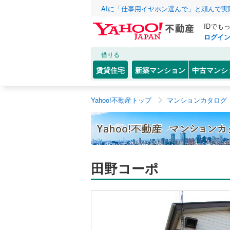
AIに「仕事用イヤホン選んで」と頼んで
IDでも
ログイ
借りる
賃貸住宅
新築マンション
中古マンシ
Yahoo!不動産トップ
マンションカタログ
田野コーポ