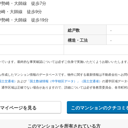
伊勢崎・大師線 徒歩7分
勢崎・大師線 徒歩9分
伊勢崎・大師線 徒歩19分
総戸数
-
構造・工法
-
いています。最終的な事実確認については必ずご自身で実施いただくようお願いいたします
どから作成したマンション情報のデータベースです。物件に関する最新情報は不動産会社へお
国土交通省）
および
「国土数値情報（中学校区データ）」（国土交通省）
の通学区域データ
。通学区域は正確でない場合がありますので、詳細については必ず各教育委員会、各市町村
マイページを見る
このマンションのクチコミ
このマンションを所有されている方