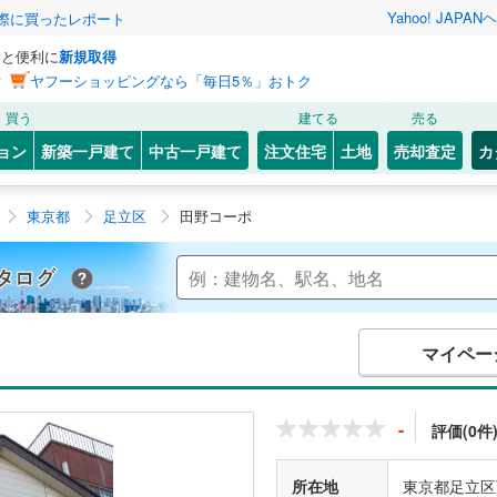
Yahoo! JAPAN
ヘ
実際に買ったレポート
っと便利に
新規取得
ン
ヤフーショッピングなら「毎日5％」おトク
買う
建てる
売る
ョン
新築一戸建て
中古一戸建て
注文住宅
土地
売却査定
カ
東京都
足立区
田野コーポ
Yahoo!不動産 マンションカタログ
マイペー
-
評価(0件
所在地
東京都足立区