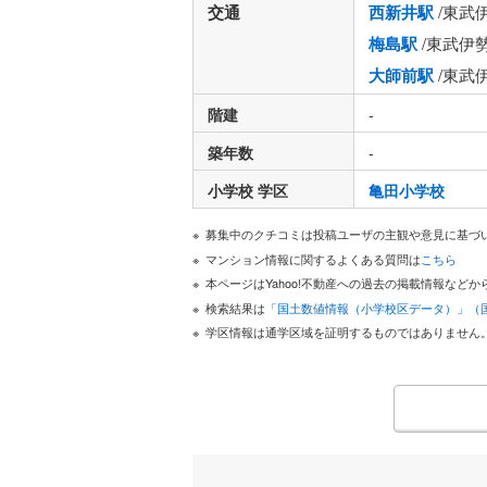
交通
西新井駅
/東武
梅島駅
/東武伊
大師前駅
/東武
階建
-
築年数
-
小学校 学区
亀田小学校
募集中のクチコミは投稿ユーザの主観や意見に基づ
マンション情報に関するよくある質問は
こちら
本ページはYahoo!不動産への過去の掲載情報な
検索結果は
「国土数値情報（小学校区データ）」（
学区情報は通学区域を証明するものではありません