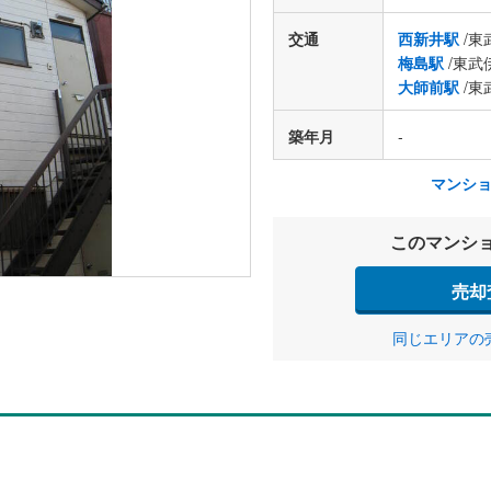
交通
西新井駅
/東
梅島駅
/東武
大師前駅
/東
築年月
-
マンシ
このマンシ
売却
同じエリアの