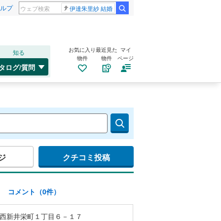
ルプ
伊達朱里紗 結婚
お気に入り
最近見た
マイ
知る
物件
物件
ページ
タログ/質問
ジ
クチコミ投稿
)
コメント（0件）
西新井栄町１丁目６－１７