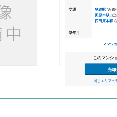
交通
笠縫駅
/近鉄
田原本駅
/近
西田原本駅
/
築年月
-
マンシ
このマンシ
売却
同じエリアの