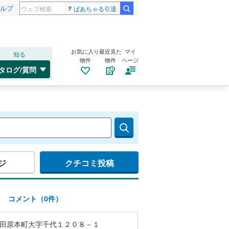
ルプ
ばあちゃる引退
お気に入り
最近見た
マイ
知る
物件
物件
ページ
タログ/質問
ジ
クチコミ投稿
)
コメント（0件）
田原本町大字千代１２０８－１