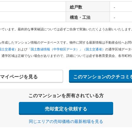
総戸数
-
構造・工法
-
いています。最終的な事実確認については必ずご自身で実施いただくようお願いいたします
どから作成したマンション情報のデータベースです。物件に関する最新情報は不動産会社へお
国土交通省）
および
「国土数値情報（中学校区データ）」（国土交通省）
の通学区域データ
。通学区域は正確でない場合がありますので、詳細については必ず各教育委員会、各市町村
マイページを見る
このマンションのクチコミ
このマンションを所有されている方
売却査定を依頼する
同じエリアの売却価格の最新相場を見る