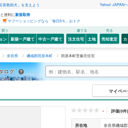
Yahoo! JAPAN
ヘ
災害救助犬」を支えよう
っと便利に
新規取得
ン
ヤフーショッピングなら「毎日5％」おトク
買う
建てる
売る
ョン
新築一戸建て
中古一戸建て
注文住宅
土地
売却査定
カ
奈良県
磯城郡田原本町
田原本町営秦庄住宅
Yahoo!不動産 マンションカタログ
マイペー
-
評価(0件
所在地
奈良県磯城郡