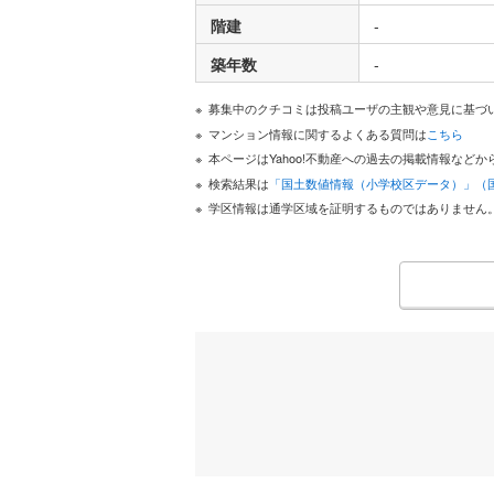
階建
-
築年数
-
募集中のクチコミは投稿ユーザの主観や意見に基づ
マンション情報に関するよくある質問は
こちら
本ページはYahoo!不動産への過去の掲載情報な
検索結果は
「国土数値情報（小学校区データ）」（
学区情報は通学区域を証明するものではありません