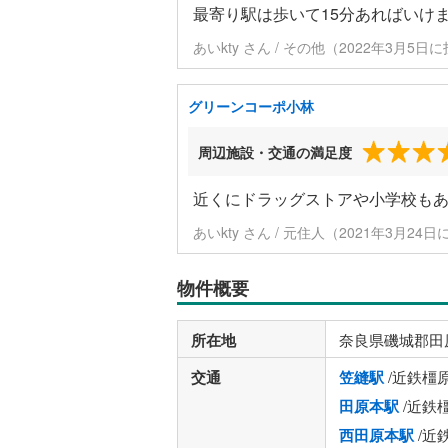
最寄り駅は歩いて15分あればいけ
あいkty さん / その他（2022年3月5日
グリーンコーポ小林
周辺施設・交通の満足度
近くにドラッグストアや小学校もあ
あいkty さん / 元住人（2021年3月24
物件概要
所在地
奈良県磯城郡田
交通
笠縫駅
/近鉄橿
田原本駅
/近鉄
西田原本駅
/近