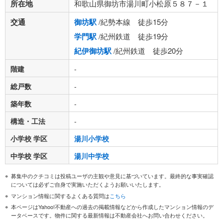
所在地
和歌山県御坊市湯川町小松原５８７－１
交通
御坊駅
/紀勢本線 徒歩15分
学門駅
/紀州鉄道 徒歩19分
紀伊御坊駅
/紀州鉄道 徒歩20分
階建
-
総戸数
-
築年数
-
構造・工法
-
小学校 学区
湯川小学校
中学校 学区
湯川中学校
募集中のクチコミは投稿ユーザの主観や意見に基づいています。最終的な事実確認
については必ずご自身で実施いただくようお願いいたします。
マンション情報に関するよくある質問は
こちら
本ページはYahoo!不動産への過去の掲載情報などから作成したマンション情報のデ
ータベースです。物件に関する最新情報は不動産会社へお問い合わせください。