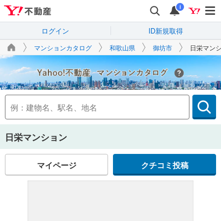
i
ログイン
ID新規取得
マンションカタログ
和歌山県
御坊市
日栄マン
Yahoo!不動産
日栄マンション
マイページ
クチコミ投稿