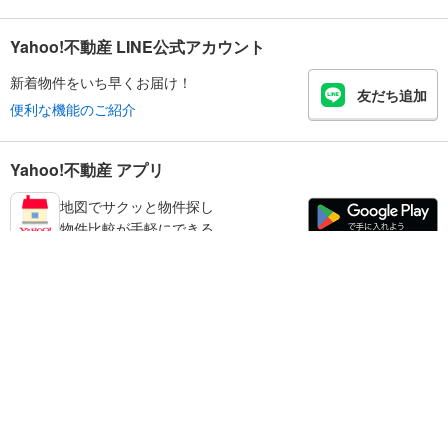
Yahoo!不動産 LINE公式アカウント
新着物件をいち早くお届け！
友だち追加
便利な機能のご紹介
Yahoo!不動産 アプリ
地図でサクッと物件探し
物件比較が手軽にできる
御坊市の不動産情報を探す
不動産・住宅
賃貸住宅
暮らしのお役立ち情報
新築マンション
マンションカタログ
中古マンション
教えて！住まいの先生
Yahoo!不動産
Yahoo! JAPAN
新築一戸建て
中古一戸建て