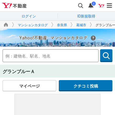
i
ログイン
ID新規取得
マンションカタログ
奈良県
葛城市
グランブル
Yahoo!不動産
グランブルーＡ
マイページ
クチコミ投稿