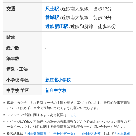
交通
尺土駅
/近鉄南大阪線 徒歩13分
磐城駅
/近鉄南大阪線 徒歩24分
近鉄新庄駅
/近鉄御所線 徒歩26分
階建
-
総戸数
-
築年数
-
構造・工法
-
小学校 学区
新庄北小学校
中学校 学区
新庄中学校
募集中のクチコミは投稿ユーザの主観や意見に基づいています。最終的な事実確認
については必ずご自身で実施いただくようお願いいたします。
マンション情報に関するよくある質問は
こちら
本ページはYahoo!不動産への過去の掲載情報などから作成したマンション情報のデ
ータベースです。物件に関する最新情報は不動産会社へお問い合わせください。
検索結果は
「国土数値情報（小学校区データ）」（国土交通省）
および
「国土数値