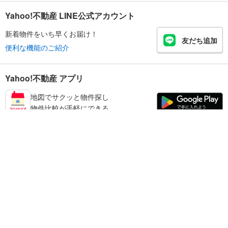
Yahoo!不動産 LINE公式アカウント
新着物件をいち早くお届け！
友だち追加
便利な機能のご紹介
Yahoo!不動産 アプリ
地図でサクッと物件探し
物件比較が手軽にできる
葛城市の不動産情報を探す
不動産・住宅
賃貸住宅
暮らしのお役立ち情報
新築マンション
マンションカタログ
中古マンション
教えて！住まいの先生
Yahoo!不動産
Yahoo! JAPAN
新築一戸建て
中古一戸建て