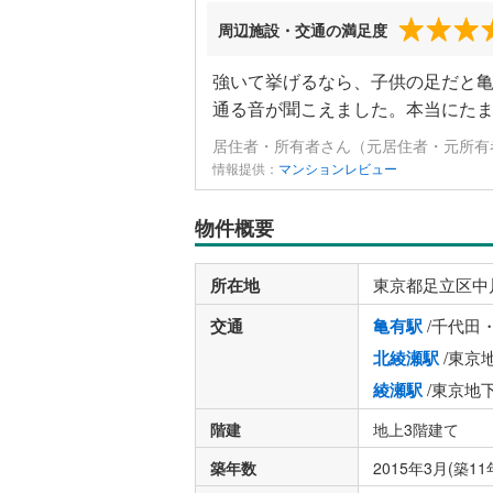
周辺施設・交通の満足度
強いて挙げるなら、子供の足だと
通る音が聞こえました。本当にた
居住者・所有者さん（元居住者・元所有者
情報提供：
マンションレビュー
物件概要
所在地
東京都足立区中
交通
亀有駅
/千代田
北綾瀬駅
/東京
綾瀬駅
/東京地
階建
地上3階建て
築年数
2015年3月(築11