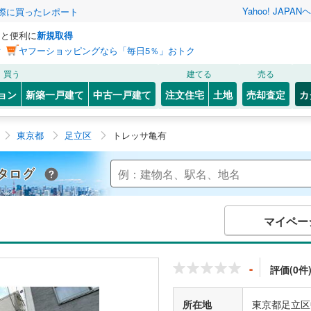
Yahoo! JAPAN
ヘ
実際に買ったレポート
っと便利に
新規取得
ン
ヤフーショッピングなら「毎日5％」おトク
買う
建てる
売る
ョン
新築一戸建て
中古一戸建て
注文住宅
土地
売却査定
カ
東京都
足立区
トレッサ亀有
Yahoo!不動産 マンションカタログ
マイペー
-
評価(0件
所在地
東京都足立区