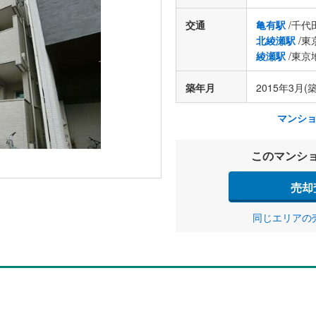
交通
亀有駅
/千代
北綾瀬駅
/東
綾瀬駅
/東京
築年月
2015年3月(築
マンシ
このマンシ
売却
同じエリアの