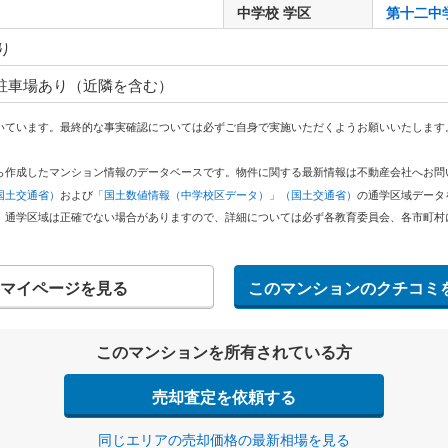
中学校 学区
第十二中
り
 駐車場あり（近隣を含む）
いています。最終的な事実確認については必ずご自身で実施いただくようお願いいたします
どから作成したマンション情報のデータベースです。物件に関する最新情報は不動産会社へお
国土交通省）
および
「国土数値情報（中学校区データ）」（国土交通省）
の通学区域データ
。通学区域は正確でない場合がありますので、詳細については必ず各教育委員会、各市町村
マイページを見る
このマンションのクチコミ
このマンションを所有されている方
売却査定を依頼する
同じエリアの売却価格の最新相場を見る