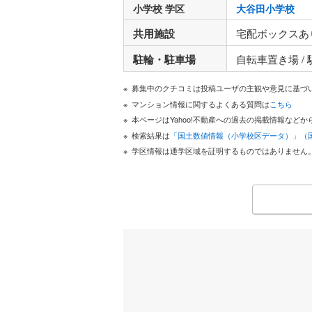
小学校 学区
大谷田小学校
共用施設
宅配ボックスあ
駐輪・駐車場
自転車置き場 /
募集中のクチコミは投稿ユーザの主観や意見に基づ
マンション情報に関するよくある質問は
こちら
本ページはYahoo!不動産への過去の掲載情報な
検索結果は
「国土数値情報（小学校区データ）」（
学区情報は通学区域を証明するものではありません