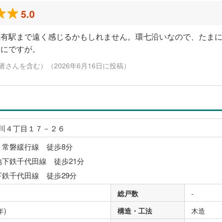
5.0
亀有駅まで遠く感じるかもしれません。環七沿いなので、たま
まにですが。
さんを含む）（2026年6月16日に投稿）
川４丁目１７－２６
・常磐緩行線 徒歩8分
地下鉄千代田線 徒歩21分
下鉄千代田線 徒歩29分
総戸数
-
年)
構造・工法
木造