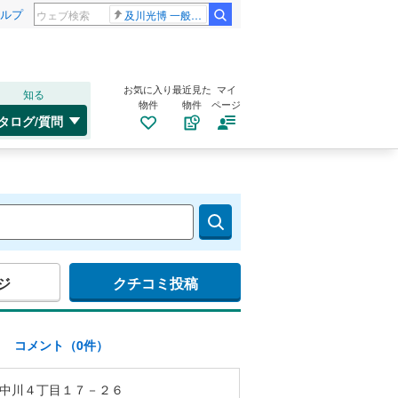
ルプ
及川光博 一般女性
お気に入り
最近見た
マイ
知る
物件
物件
ページ
タログ/質問
ジ
クチコミ投稿
)
コメント（0件）
中川４丁目１７－２６