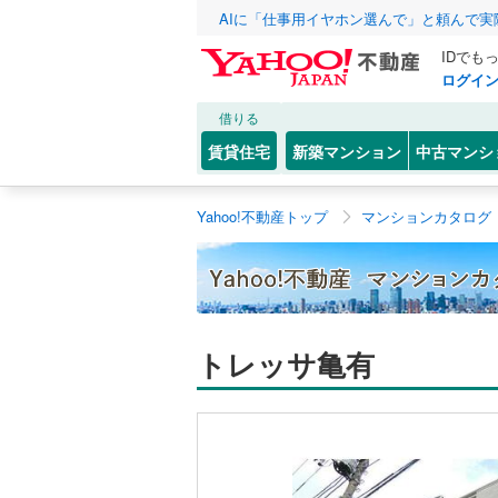
AIに「仕事用イヤホン選んで」と頼んで
IDでも
ログイ
借りる
賃貸住宅
新築マンション
中古マンシ
Yahoo!不動産トップ
マンションカタログ
トレッサ亀有