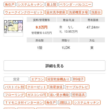
角住戸
システムキッチン
最上階
ベランダ・バルコニー
ウォークインクローゼット
温水洗浄便座
洗濯機置き場
洗面台
賃料/管理費等
敷金/礼金
専有面積
9.3万円
敷
なし
47.24m
2
礼
13.95万円
管理費等 0.3万円
所在階
間取り
方位
1階
1LDK
東
詳細を見る
賃貸
エアコン
浴室乾燥機あり
BS端子
バストイレ別
クローゼット
衛星放送
ケーブルテレビ
フローリング
ガスコンロ可
追い焚き機能
照明器具
ＴＶモニタ付インターホン
角住戸
2階以上
システムキッチン