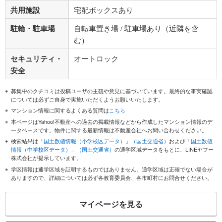
共用施設
宅配ボックスあり
駐輪・駐車場
自転車置き場 / 駐車場あり（近隣を含
む）
セキュリティ・
オートロック
安全
募集中のクチコミは投稿ユーザの主観や意見に基づいています。最終的な事実確認
については必ずご自身で実施いただくようお願いいたします。
マンション情報に関するよくある質問は
こちら
本ページはYahoo!不動産への過去の掲載情報などから作成したマンション情報のデ
ータベースです。物件に関する最新情報は不動産会社へお問い合わせください。
検索結果は
「国土数値情報（小学校区データ）」（国土交通省）
および
「国土数値
情報（中学校区データ）」（国土交通省）
の通学区域データをもとに、LINEヤフー
株式会社が提示しています。
学区情報は通学区域を証明するものではありません。通学区域は正確でない場合が
ありますので、詳細については必ず各教育委員会、各市町村にお問合せください。
マイページを見る