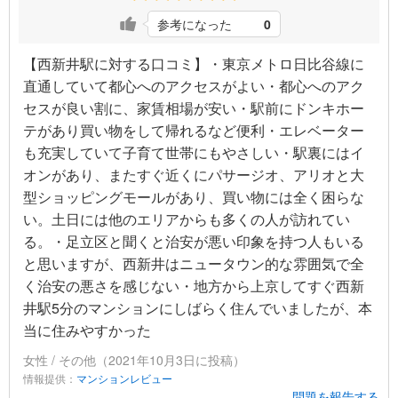
参考になった
0
【西新井駅に対する口コミ】・東京メトロ日比谷線に
直通していて都心へのアクセスがよい・都心へのアク
セスが良い割に、家賃相場が安い・駅前にドンキホー
テがあり買い物をして帰れるなど便利・エレベーター
も充実していて子育て世帯にもやさしい・駅裏にはイ
オンがあり、またすぐ近くにパサージオ、アリオと大
型ショッピングモールがあり、買い物には全く困らな
い。土日には他のエリアからも多くの人が訪れてい
る。・足立区と聞くと治安が悪い印象を持つ人もいる
と思いますが、西新井はニュータウン的な雰囲気で全
く治安の悪さを感じない・地方から上京してすぐ西新
井駅5分のマンションにしばらく住んでいましたが、本
当に住みやすかった
女性 / その他（2021年10月3日に投稿）
情報提供：
マンションレビュー
問題を報告する