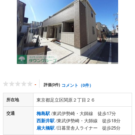
-
評価(0件)
コメント（0件）
所在地
東京都足立区関原２丁目２６
交通
梅島駅
/東武伊勢崎・大師線 徒歩17分
西新井駅
/東武伊勢崎・大師線 徒歩18分
扇大橋駅
/日暮里舎人ライナー 徒歩25分