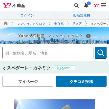
i
ログイン
ID新規取得
マンションカタログ
東京都
足立区
オスペダー
Yahoo!不動産
オスペダーレ・カネミツ
賃貸募集中
マイページ
クチコミ投稿