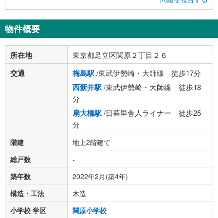
物件概要
所在地
東京都足立区関原２丁目２６
交通
梅島駅
/東武伊勢崎・大師線 徒歩17分
西新井駅
/東武伊勢崎・大師線 徒歩18
分
扇大橋駅
/日暮里舎人ライナー 徒歩25
分
階建
地上2階建て
総戸数
-
築年数
2022年2月(築4年)
構造・工法
木造
小学校 学区
関原小学校