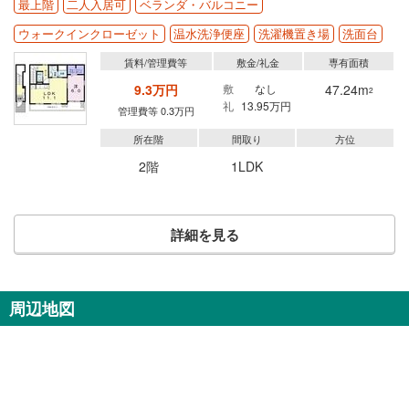
最上階
二人入居可
ベランダ・バルコニー
ウォークインクローゼット
温水洗浄便座
洗濯機置き場
洗面台
賃料/管理費等
敷金/礼金
専有面積
9.3万円
敷
なし
47.24m
2
礼
13.95万円
管理費等 0.3万円
所在階
間取り
方位
2階
1LDK
詳細を見る
周辺地図