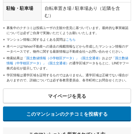
駐輪・駐車場
自転車置き場 / 駐車場あり（近隣を含
む）
募集中のクチコミは投稿ユーザの主観や意見に基づいています。最終的な事実確認
については必ずご自身で実施いただくようお願いいたします。
マンション情報に関するよくある質問は
こちら
本ページはYahoo!不動産への過去の掲載情報などから作成したマンション情報のデ
ータベースです。物件に関する最新情報は不動産会社へお問い合わせください。
検索結果は
「国土数値情報（小学校区データ）」（国土交通省）
および
「国土数値
情報（中学校区データ）」（国土交通省）
の通学区域データをもとに、LINEヤフー
株式会社が提示しています。
学区情報は通学区域を証明するものではありません。通学区域は正確でない場合が
ありますので、詳細については必ず各教育委員会、各市町村にお問合せください。
マイページを見る
このマンションのクチコミを投稿する