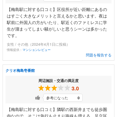
【梅島駅に対する口コミ】区役所が近い距離にあるの
はすごく大きなメリットと言えるかと思います。夜は
駅前に外国人の方がいたり、駅近くのファミレスに学
生が溜まってしまい騒がしいと思うシーンは多かった
です。
女性 / その他（2024年4月1日に投稿）
情報提供：
マンションレビュー
問題を報告する
クリオ梅島壱番館
周辺施設・交通の満足度
3.0
参考になった
0
【梅島駅に対する口コミ】隣駅の西新井までも徒歩圏
内なので、そこは急行も止まり路線も増える。足立区