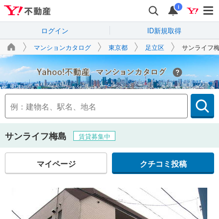
i
ログイン
ID新規取得
マンションカタログ
東京都
足立区
サンライフ
Yahoo!不動産
サンライフ梅島
賃貸募集中
マイページ
クチコミ投稿