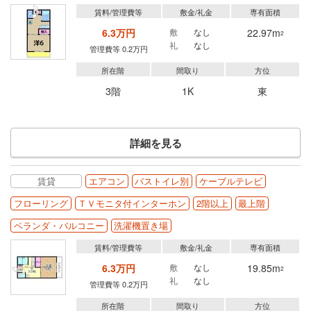
賃料/管理費等
敷金/礼金
専有面積
6.3万円
敷
なし
22.97m
2
礼
なし
管理費等 0.2万円
所在階
間取り
方位
3階
1K
東
詳細を見る
賃貸
エアコン
バストイレ別
ケーブルテレビ
フローリング
ＴＶモニタ付インターホン
2階以上
最上階
ベランダ・バルコニー
洗濯機置き場
賃料/管理費等
敷金/礼金
専有面積
6.3万円
敷
なし
19.85m
2
礼
なし
管理費等 0.2万円
所在階
間取り
方位