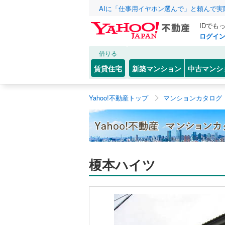
AIに「仕事用イヤホン選んで」と頼んで
IDでも
ログイ
借りる
賃貸住宅
新築マンション
中古マンシ
Yahoo!不動産トップ
マンションカタログ
榎本ハイツ