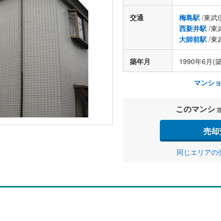
交通
梅島駅
/東武
西新井駅
/東
大師前駅
/東
築年月
1990年6月(築
マンシ
このマンシ
売却
同じエリアの