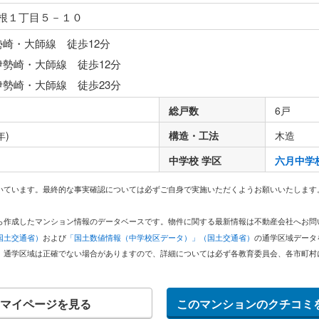
根１丁目５－１０
勢崎・大師線 徒歩12分
伊勢崎・大師線 徒歩12分
伊勢崎・大師線 徒歩23分
総戸数
6戸
年)
構造・工法
木造
中学校 学区
六月中学
いています。最終的な事実確認については必ずご自身で実施いただくようお願いいたします
どから作成したマンション情報のデータベースです。物件に関する最新情報は不動産会社へお
国土交通省）
および
「国土数値情報（中学校区データ）」（国土交通省）
の通学区域データ
。通学区域は正確でない場合がありますので、詳細については必ず各教育委員会、各市町村
マイページを見る
このマンションのクチコミ