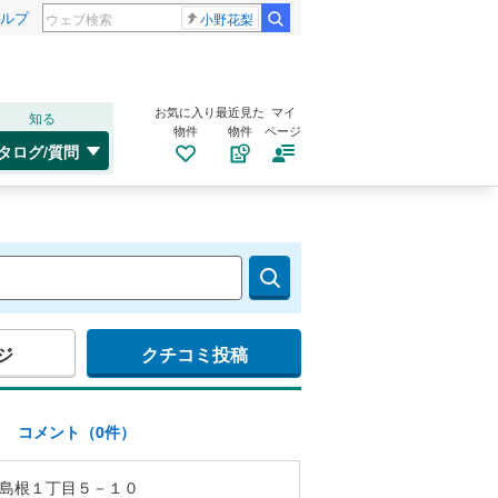
ルプ
小野花梨
お気に入り
最近見た
マイ
知る
物件
物件
ページ
タログ/質問
ジ
クチコミ投稿
)
コメント（0件）
島根１丁目５－１０