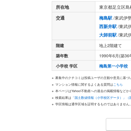
所在地
東京都足立区島
交通
梅島駅
/東武伊
西新井駅
/東武
大師前駅
/東武
階建
地上2階建て
築年数
1990年6月(築36
小学校 学区
梅島第一小学校
募集中のクチコミは投稿ユーザの主観や意見に基づ
マンション情報に関するよくある質問は
こちら
本ページはYahoo!不動産への過去の掲載情報な
検索結果は
「国土数値情報（小学校区データ）」（
学区情報は通学区域を証明するものではありません