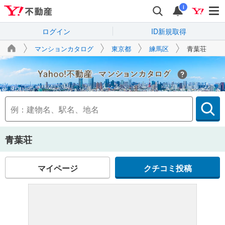
i
ログイン
ID新規取得
マンションカタログ
東京都
練馬区
青葉荘
Yahoo!不動産
青葉荘
マイページ
クチコミ投稿