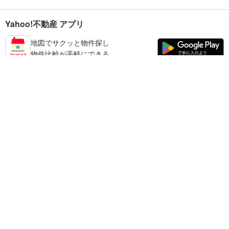
Yahoo!不動産 アプリ
地図でサクッと物件探し
物件比較が手軽にできる
練馬区の不動産情報を探す
不動産・住宅
賃貸住宅
暮らしのお役立ち情報
新築マンション
マンションカタログ
中古マンション
教えて！住まいの先生
Yahoo!不動産
Yahoo! JAPAN
新築一戸建て
中古一戸建て
プライバシーポリシー
プライバシーセンター
注文住宅
土地
規約
掲載希望の方へ
免責事項
ご意見・ご要望
ヘルプ
売却査定
© LY Corporation