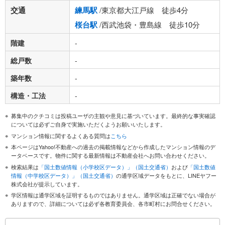
交通
練馬駅
/東京都大江戸線 徒歩4分
桜台駅
/西武池袋・豊島線 徒歩10分
階建
-
総戸数
-
築年数
-
構造・工法
-
募集中のクチコミは投稿ユーザの主観や意見に基づいています。最終的な事実確認
については必ずご自身で実施いただくようお願いいたします。
マンション情報に関するよくある質問は
こちら
本ページはYahoo!不動産への過去の掲載情報などから作成したマンション情報のデ
ータベースです。物件に関する最新情報は不動産会社へお問い合わせください。
検索結果は
「国土数値情報（小学校区データ）」（国土交通省）
および
「国土数値
情報（中学校区データ）」（国土交通省）
の通学区域データをもとに、LINEヤフー
株式会社が提示しています。
学区情報は通学区域を証明するものではありません。通学区域は正確でない場合が
ありますので、詳細については必ず各教育委員会、各市町村にお問合せください。