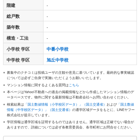
階建
-
総戸数
-
築年数
-
構造・工法
-
小学校 学区
中番小学校
中学校 学区
旭丘中学校
募集中のクチコミは投稿ユーザの主観や意見に基づいています。最終的な事実確認
については必ずご自身で実施いただくようお願いいたします。
マンション情報に関するよくある質問は
こちら
本ページはYahoo!不動産への過去の掲載情報などから作成したマンション情報のデ
ータベースです。物件に関する最新情報は不動産会社へお問い合わせください。
検索結果は
「国土数値情報（小学校区データ）」（国土交通省）
および
「国土数値
情報（中学校区データ）」（国土交通省）
の通学区域データをもとに、LINEヤフー
株式会社が提示しています。
学区情報は通学区域を証明するものではありません。通学区域は正確でない場合が
ありますので、詳細については必ず各教育委員会、各市町村にお問合せください。