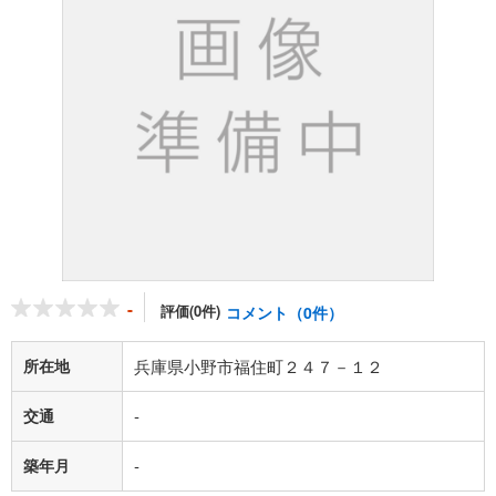
-
評価(0件)
コメント（0件）
所在地
兵庫県小野市福住町２４７－１２
交通
-
築年月
-