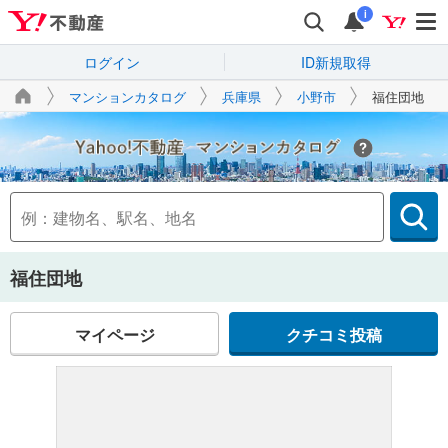
i
ログイン
ID新規取得
マンションカタログ
兵庫県
小野市
福住団地
Yahoo!不動産
福住団地
マイページ
クチコミ投稿