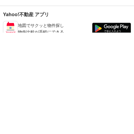
Yahoo!不動産 アプリ
地図でサクッと物件探し
物件比較が手軽にできる
小野市の不動産情報を探す
不動産・住宅
賃貸住宅
暮らしのお役立ち情報
新築マンション
マンションカタログ
中古マンション
教えて！住まいの先生
Yahoo!不動産
Yahoo! JAPAN
新築一戸建て
中古一戸建て
プライバシーポリシー
プライバシーセンター
注文住宅
土地
規約
掲載希望の方へ
免責事項
ご意見・ご要望
ヘルプ
売却査定
© LY Corporation