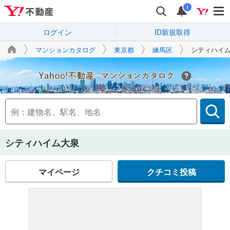
i
ログイン
ID新規取得
マンションカタログ
東京都
練馬区
シティハイ
Yahoo!不動産
シティハイム大泉
マイページ
クチコミ投稿