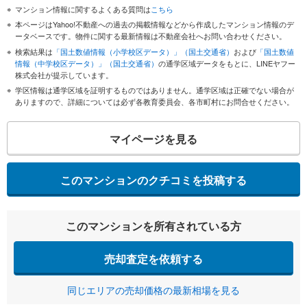
マンション情報に関するよくある質問は
こちら
本ページはYahoo!不動産への過去の掲載情報などから作成したマンション情報のデ
ータベースです。物件に関する最新情報は不動産会社へお問い合わせください。
検索結果は
「国土数値情報（小学校区データ）」（国土交通省）
および
「国土数値
情報（中学校区データ）」（国土交通省）
の通学区域データをもとに、LINEヤフー
株式会社が提示しています。
学区情報は通学区域を証明するものではありません。通学区域は正確でない場合が
ありますので、詳細については必ず各教育委員会、各市町村にお問合せください。
マイページを見る
このマンションのクチコミを投稿する
このマンションを所有されている方
売却査定を依頼する
同じエリアの売却価格の最新相場を見る