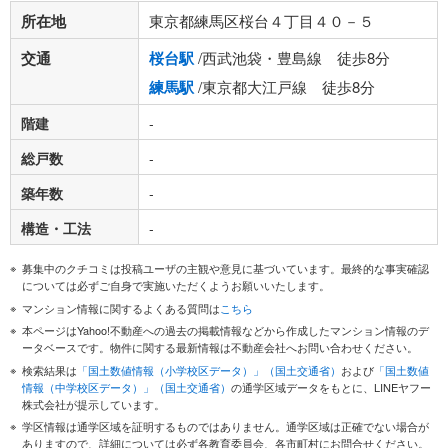
所在地
東京都練馬区桜台４丁目４０－５
交通
桜台駅
/西武池袋・豊島線 徒歩8分
練馬駅
/東京都大江戸線 徒歩8分
階建
-
総戸数
-
築年数
-
構造・工法
-
募集中のクチコミは投稿ユーザの主観や意見に基づいています。最終的な事実確認
については必ずご自身で実施いただくようお願いいたします。
マンション情報に関するよくある質問は
こちら
本ページはYahoo!不動産への過去の掲載情報などから作成したマンション情報のデ
ータベースです。物件に関する最新情報は不動産会社へお問い合わせください。
検索結果は
「国土数値情報（小学校区データ）」（国土交通省）
および
「国土数値
情報（中学校区データ）」（国土交通省）
の通学区域データをもとに、LINEヤフー
株式会社が提示しています。
学区情報は通学区域を証明するものではありません。通学区域は正確でない場合が
ありますので、詳細については必ず各教育委員会、各市町村にお問合せください。