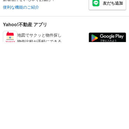
友だち追加
便利な機能のご紹介
Yahoo!不動産 アプリ
地図でサクッと物件探し
物件比較が手軽にできる
練馬区の不動産情報を探す
不動産・住宅
賃貸住宅
暮らしのお役立ち情報
新築マンション
マンションカタログ
中古マンション
教えて！住まいの先生
Yahoo!不動産
Yahoo! JAPAN
新築一戸建て
中古一戸建て
プライバシーポリシー
プライバシーセンター
注文住宅
土地
規約
掲載希望の方へ
免責事項
ご意見・ご要望
ヘルプ