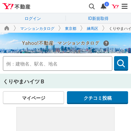
i
ログイン
ID新規取得
マンションカタログ
東京都
練馬区
くりやまハ
Yahoo!不動産
くりやまハイツＢ
マイページ
クチコミ投稿