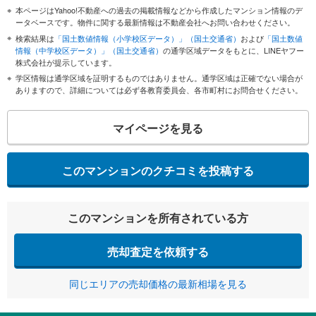
本ページはYahoo!不動産への過去の掲載情報などから作成したマンション情報のデ
ータベースです。物件に関する最新情報は不動産会社へお問い合わせください。
検索結果は
「国土数値情報（小学校区データ）」（国土交通省）
および
「国土数値
情報（中学校区データ）」（国土交通省）
の通学区域データをもとに、LINEヤフー
株式会社が提示しています。
学区情報は通学区域を証明するものではありません。通学区域は正確でない場合が
ありますので、詳細については必ず各教育委員会、各市町村にお問合せください。
マイページを見る
このマンションのクチコミを投稿する
このマンションを所有されている方
売却査定を依頼する
同じエリアの売却価格の最新相場を見る