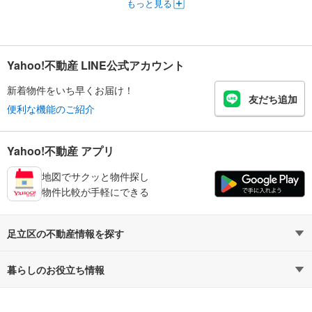
もっと見る
Yahoo!不動産 LINE公式アカウント
新着物件をいち早くお届け！
友だち追加
便利な機能のご紹介
Yahoo!不動産 アプリ
地図でサクッと物件探し
物件比較が手軽にできる
足立区の不動産情報を探す
不動産・住宅
賃貸住宅
暮らしのお役立ち情報
新築マンション
マンションカタログ
中古マンション
教えて！住まいの先生