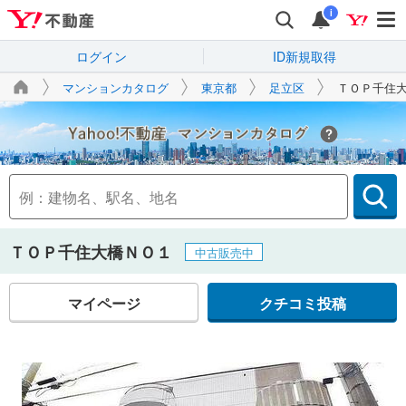
i
ログイン
ID新規取得
マンションカタログ
東京都
足立区
ＴＯＰ千住
Yahoo!不動産
ＴＯＰ千住大橋ＮＯ１
中古販売中
マイページ
クチコミ投稿