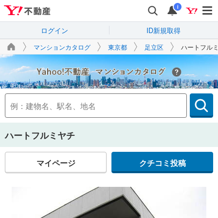
i
ログイン
ID新規取得
マンションカタログ
東京都
足立区
ハートフル
Yahoo!不動産
ハートフルミヤチ
マイページ
クチコミ投稿