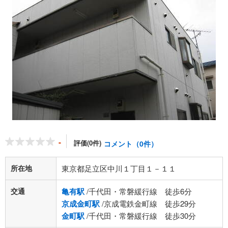
-
評価(0件)
コメント（0件）
所在地
東京都足立区中川１丁目１－１１
交通
亀有駅
/千代田・常磐緩行線 徒歩6分
京成金町駅
/京成電鉄金町線 徒歩29分
金町駅
/千代田・常磐緩行線 徒歩30分