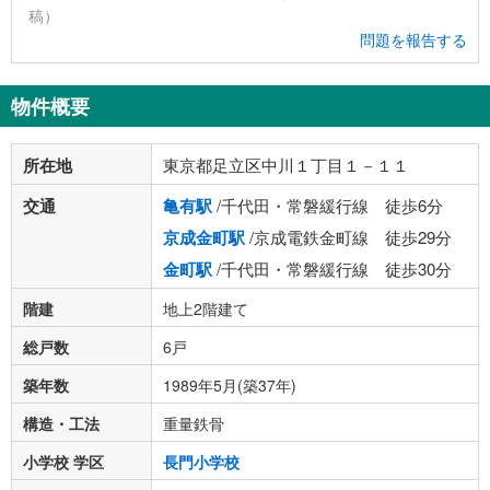
稿）
問題を報告する
物件概要
所在地
東京都足立区中川１丁目１－１１
交通
亀有駅
/千代田・常磐緩行線 徒歩6分
京成金町駅
/京成電鉄金町線 徒歩29分
金町駅
/千代田・常磐緩行線 徒歩30分
階建
地上2階建て
総戸数
6戸
築年数
1989年5月(築37年)
構造・工法
重量鉄骨
小学校 学区
長門小学校