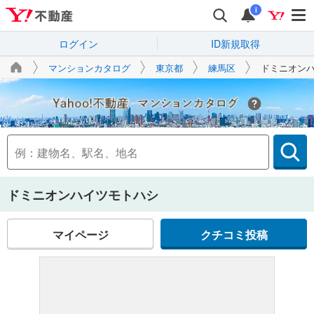
i
ログイン
ID新規取得
マンションカタログ
東京都
練馬区
ドミニオン
Yahoo!不動産
ドミニオンハイツモトハシ
マイページ
クチコミ投稿