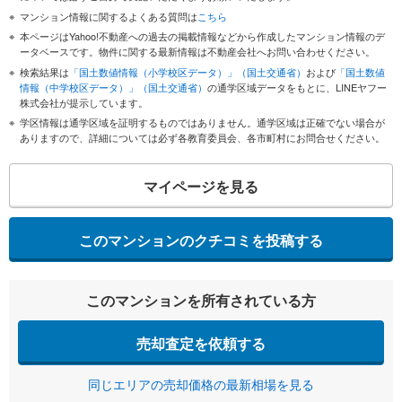
マンション情報に関するよくある質問は
こちら
本ページはYahoo!不動産への過去の掲載情報などから作成したマンション情報のデ
ータベースです。物件に関する最新情報は不動産会社へお問い合わせください。
検索結果は
「国土数値情報（小学校区データ）」（国土交通省）
および
「国土数値
情報（中学校区データ）」（国土交通省）
の通学区域データをもとに、LINEヤフー
株式会社が提示しています。
学区情報は通学区域を証明するものではありません。通学区域は正確でない場合が
ありますので、詳細については必ず各教育委員会、各市町村にお問合せください。
マイページを見る
このマンションのクチコミを投稿する
このマンションを所有されている方
売却査定を依頼する
同じエリアの売却価格の最新相場を見る