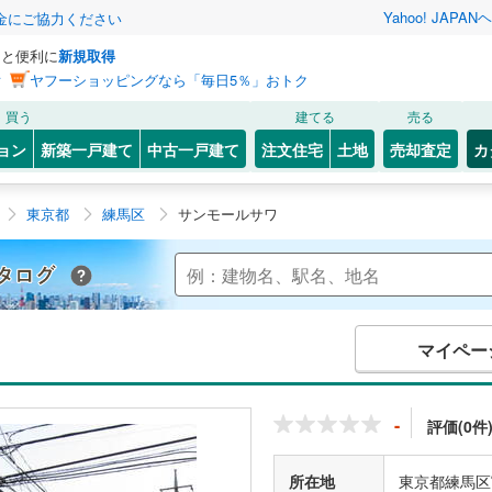
Yahoo! JAPAN
ヘ
金にご協力ください
っと便利に
新規取得
ン
ヤフーショッピングなら「毎日5％」おトク
買う
建てる
売る
ョン
新築一戸建て
中古一戸建て
注文住宅
土地
売却査定
カ
東京都
練馬区
サンモールサワ
Yahoo!不動産 マンションカタログ
マイペー
-
評価(0件
所在地
東京都練馬区