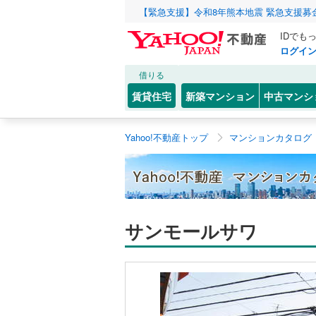
【緊急支援】令和8年熊本地震 緊急支援募
IDでも
ログイ
借りる
賃貸住宅
新築マンション
中古マンシ
Yahoo!不動産トップ
マンションカタログ
サンモールサワ