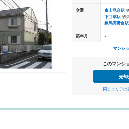
交通
富士見台駅
/
下井草駅
/西
練馬高野台駅
築年月
-
マンシ
このマンシ
売却
同じエリアの