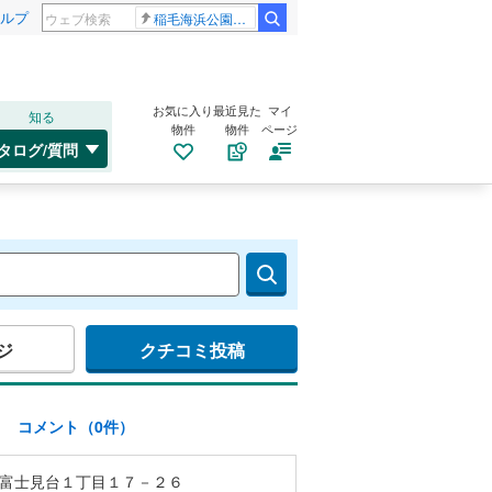
ルプ
稲毛海浜公園プール
お気に入り
最近見た
マイ
知る
物件
物件
ページ
タログ/質問
ジ
クチコミ投稿
)
コメント（0件）
富士見台１丁目１７－２６