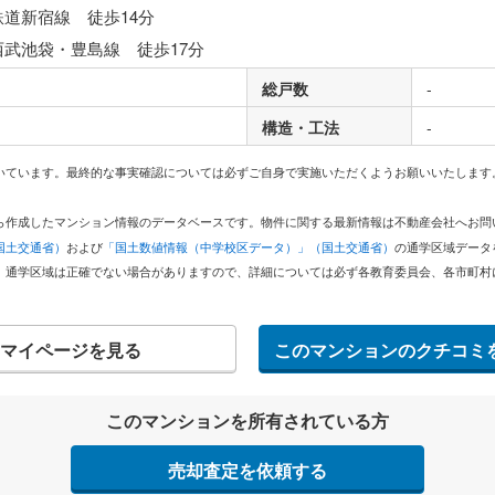
鉄道新宿線 徒歩14分
西武池袋・豊島線 徒歩17分
総戸数
-
構造・工法
-
いています。最終的な事実確認については必ずご自身で実施いただくようお願いいたします
どから作成したマンション情報のデータベースです。物件に関する最新情報は不動産会社へお
国土交通省）
および
「国土数値情報（中学校区データ）」（国土交通省）
の通学区域データ
。通学区域は正確でない場合がありますので、詳細については必ず各教育委員会、各市町村
マイページを見る
このマンションのクチコミ
このマンションを所有されている方
売却査定を依頼する