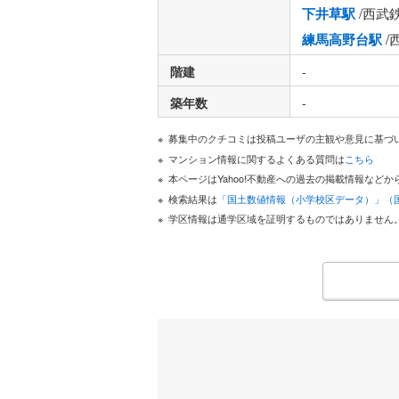
下井草駅
/西武
練馬高野台駅
/
階建
-
築年数
-
募集中のクチコミは投稿ユーザの主観や意見に基づ
マンション情報に関するよくある質問は
こちら
本ページはYahoo!不動産への過去の掲載情報な
検索結果は
「国土数値情報（小学校区データ）」（
学区情報は通学区域を証明するものではありません