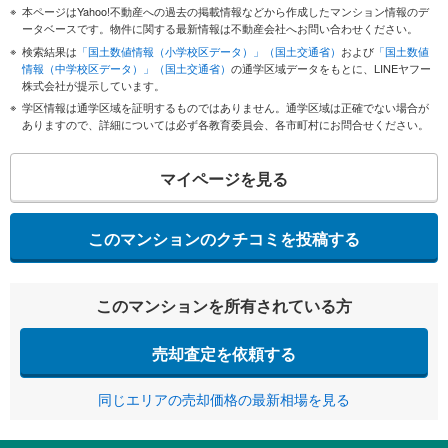
本ページはYahoo!不動産への過去の掲載情報などから作成したマンション情報のデ
ータベースです。物件に関する最新情報は不動産会社へお問い合わせください。
検索結果は
「国土数値情報（小学校区データ）」（国土交通省）
および
「国土数値
情報（中学校区データ）」（国土交通省）
の通学区域データをもとに、LINEヤフー
株式会社が提示しています。
学区情報は通学区域を証明するものではありません。通学区域は正確でない場合が
ありますので、詳細については必ず各教育委員会、各市町村にお問合せください。
マイページを見る
このマンションのクチコミを投稿する
このマンションを所有されている方
売却査定を依頼する
同じエリアの売却価格の最新相場を見る