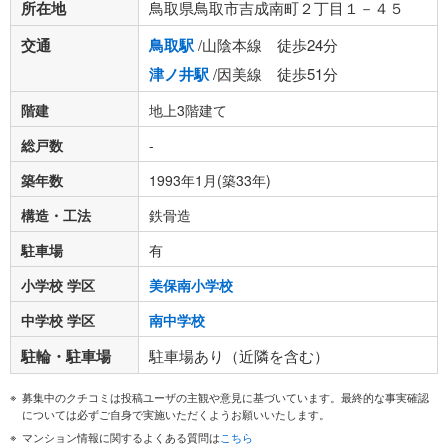
所在地
鳥取県鳥取市吉成南町２丁目１－４５
交通
鳥取駅
/山陰本線 徒歩24分
津ノ井駅
/因美線 徒歩51分
階建
地上3階建て
総戸数
-
築年数
1993年1月(築33年)
構造・工法
鉄骨造
駐車場
有
小学校 学区
美保南小学校
中学校 学区
南中学校
駐輪・駐車場
駐車場あり（近隣を含む）
募集中のクチコミは投稿ユーザの主観や意見に基づいています。最終的な事実確認
については必ずご自身で実施いただくようお願いいたします。
マンション情報に関するよくある質問は
こちら