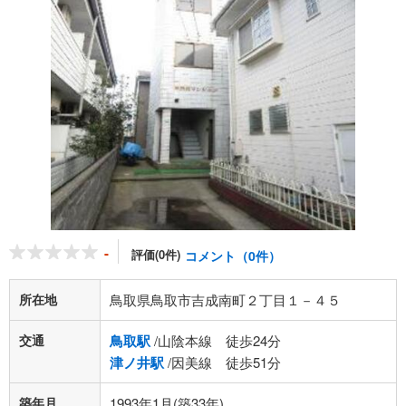
-
評価(0件)
コメント（0件）
所在地
鳥取県鳥取市吉成南町２丁目１－４５
交通
鳥取駅
/山陰本線 徒歩24分
津ノ井駅
/因美線 徒歩51分
築年月
1993年1月(築33年)