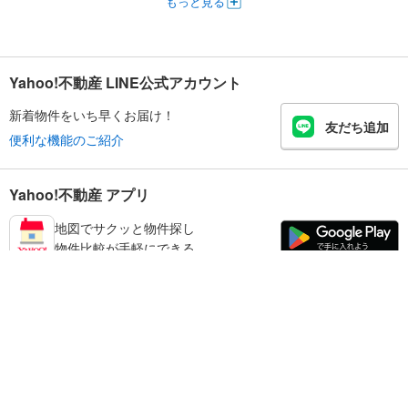
もっと見る
Yahoo!不動産 LINE公式アカウント
新着物件をいち早くお届け！
友だち追加
便利な機能のご紹介
Yahoo!不動産 アプリ
地図でサクッと物件探し
物件比較が手軽にできる
鳥取市の不動産情報を探す
不動産・住宅
賃貸住宅
暮らしのお役立ち情報
新築マンション
マンションカタログ
中古マンション
教えて！住まいの先生