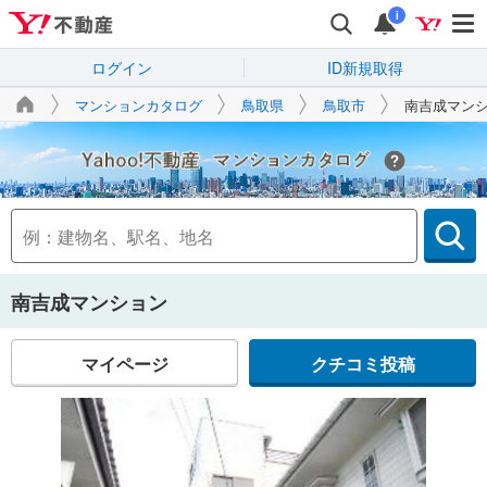
i
ログイン
ID新規取得
マンションカタログ
鳥取県
鳥取市
南吉成マン
Yahoo!不動産
南吉成マンション
マイページ
クチコミ投稿