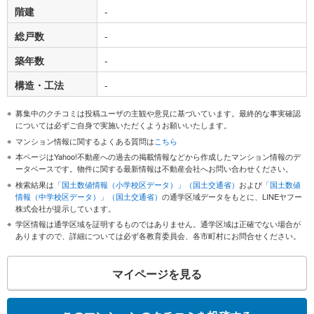
階建
-
総戸数
-
築年数
-
構造・工法
-
募集中のクチコミは投稿ユーザの主観や意見に基づいています。最終的な事実確認
については必ずご自身で実施いただくようお願いいたします。
マンション情報に関するよくある質問は
こちら
本ページはYahoo!不動産への過去の掲載情報などから作成したマンション情報のデ
ータベースです。物件に関する最新情報は不動産会社へお問い合わせください。
検索結果は
「国土数値情報（小学校区データ）」（国土交通省）
および
「国土数値
情報（中学校区データ）」（国土交通省）
の通学区域データをもとに、LINEヤフー
株式会社が提示しています。
学区情報は通学区域を証明するものではありません。通学区域は正確でない場合が
ありますので、詳細については必ず各教育委員会、各市町村にお問合せください。
マイページを見る