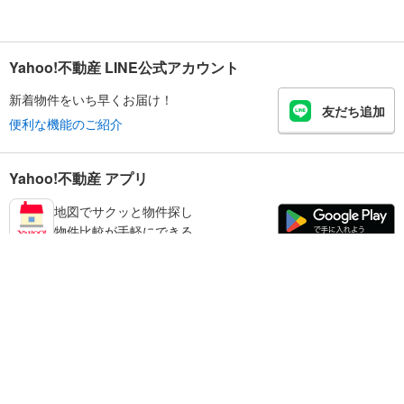
Yahoo!不動産 LINE公式アカウント
新着物件をいち早くお届け！
友だち追加
便利な機能のご紹介
Yahoo!不動産 アプリ
地図でサクッと物件探し
物件比較が手軽にできる
御坊市の不動産情報を探す
不動産・住宅
賃貸住宅
暮らしのお役立ち情報
新築マンション
マンションカタログ
中古マンション
教えて！住まいの先生