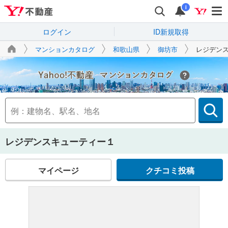
i
ログイン
ID新規取得
マンションカタログ
和歌山県
御坊市
レジデン
Yahoo!不動産
レジデンスキューティー１
マイページ
クチコミ投稿