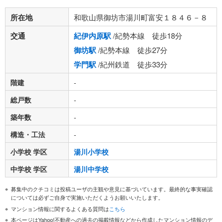
所在地
和歌山県御坊市湯川町富安１８４６－８
交通
紀伊内原駅
/紀勢本線 徒歩18分
御坊駅
/紀勢本線 徒歩27分
学門駅
/紀州鉄道 徒歩33分
階建
-
総戸数
-
築年数
-
構造・工法
-
小学校 学区
湯川小学校
中学校 学区
湯川中学校
募集中のクチコミは投稿ユーザの主観や意見に基づいています。最終的な事実確認
については必ずご自身で実施いただくようお願いいたします。
マンション情報に関するよくある質問は
こちら
本ページはYahoo!不動産への過去の掲載情報などから作成したマンション情報のデ