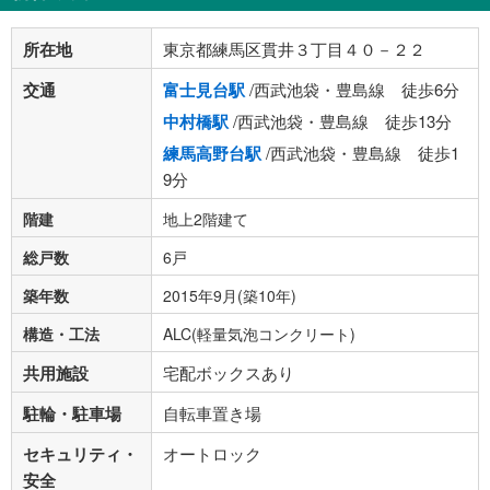
所在地
東京都練馬区貫井３丁目４０－２２
交通
富士見台駅
/西武池袋・豊島線 徒歩6分
中村橋駅
/西武池袋・豊島線 徒歩13分
練馬高野台駅
/西武池袋・豊島線 徒歩1
9分
階建
地上2階建て
総戸数
6戸
築年数
2015年9月(築10年)
構造・工法
ALC(軽量気泡コンクリート)
共用施設
宅配ボックスあり
駐輪・駐車場
自転車置き場
セキュリティ・
オートロック
安全