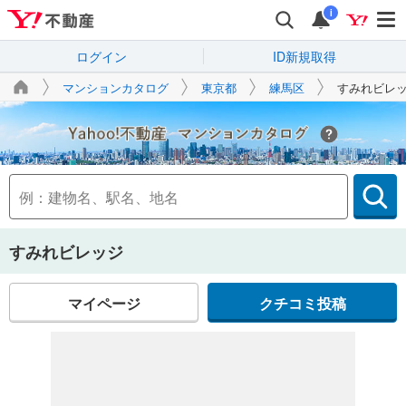
i
ログイン
ID新規取得
マンションカタログ
東京都
練馬区
すみれビレ
Yahoo!不動産
すみれビレッジ
マイページ
クチコミ投稿