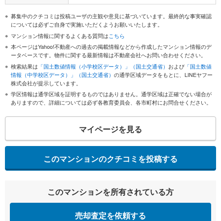
募集中のクチコミは投稿ユーザの主観や意見に基づいています。最終的な事実確認
については必ずご自身で実施いただくようお願いいたします。
マンション情報に関するよくある質問は
こちら
本ページはYahoo!不動産への過去の掲載情報などから作成したマンション情報のデ
ータベースです。物件に関する最新情報は不動産会社へお問い合わせください。
検索結果は
「国土数値情報（小学校区データ）」（国土交通省）
および
「国土数値
情報（中学校区データ）」（国土交通省）
の通学区域データをもとに、LINEヤフー
株式会社が提示しています。
学区情報は通学区域を証明するものではありません。通学区域は正確でない場合が
ありますので、詳細については必ず各教育委員会、各市町村にお問合せください。
マイページを見る
このマンションのクチコミを投稿する
このマンションを所有されている方
売却査定を依頼する