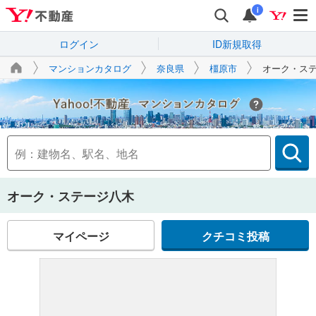
i
ログイン
ID新規取得
マンションカタログ
奈良県
橿原市
オーク・ス
Yahoo!不動産
オーク・ステージ八木
マイページ
クチコミ投稿