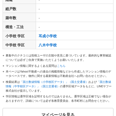
総戸数
-
築年数
-
構造・工法
-
小学校 学区
耳成小学校
中学校 学区
八木中学校
募集中のクチコミは投稿ユーザの主観や意見に基づいています。最終的な事実確認
については必ずご自身で実施いただくようお願いいたします。
マンション情報に関するよくある質問は
こちら
本ページはYahoo!不動産への過去の掲載情報などから作成したマンション情報のデ
ータベースです。物件に関する最新情報は不動産会社へお問い合わせください。
検索結果は
「国土数値情報（小学校区データ）」（国土交通省）
および
「国土数値
情報（中学校区データ）」（国土交通省）
の通学区域データをもとに、LINEヤフー
株式会社が提示しています。
学区情報は通学区域を証明するものではありません。通学区域は正確でない場合が
ありますので、詳細については必ず各教育委員会、各市町村にお問合せください。
マイページを見る