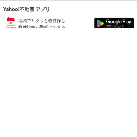
Yahoo!不動産 アプリ
地図でサクッと物件探し
物件比較が手軽にできる
橿原市の不動産情報を探す
不動産・住宅
賃貸住宅
暮らしのお役立ち情報
新築マンション
マンションカタログ
中古マンション
教えて！住まいの先生
Yahoo!不動産
Yahoo! JAPAN
新築一戸建て
中古一戸建て
プライバシーポリシー
プライバシーセンター
注文住宅
土地
規約
掲載希望の方へ
免責事項
ご意見・ご要望
ヘルプ
売却査定
© LY Corporation