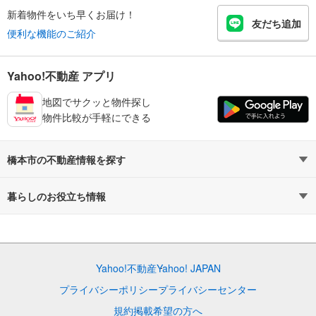
新着物件をいち早くお届け！
友だち追加
便利な機能のご紹介
Yahoo!不動産 アプリ
地図でサクッと物件探し
物件比較が手軽にできる
橋本市の不動産情報を探す
不動産・住宅
賃貸住宅
暮らしのお役立ち情報
新築マンション
マンションカタログ
中古マンション
教えて！住まいの先生
Yahoo!不動産
Yahoo! JAPAN
新築一戸建て
中古一戸建て
プライバシーポリシー
プライバシーセンター
注文住宅
土地
規約
掲載希望の方へ