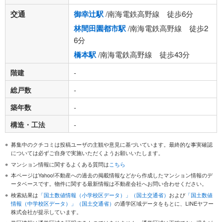
交通
御幸辻駅
/南海電鉄高野線 徒歩6分
林間田園都市駅
/南海電鉄高野線 徒歩2
6分
橋本駅
/南海電鉄高野線 徒歩43分
階建
-
総戸数
-
築年数
-
構造・工法
-
募集中のクチコミは投稿ユーザの主観や意見に基づいています。最終的な事実確認
については必ずご自身で実施いただくようお願いいたします。
マンション情報に関するよくある質問は
こちら
本ページはYahoo!不動産への過去の掲載情報などから作成したマンション情報のデ
ータベースです。物件に関する最新情報は不動産会社へお問い合わせください。
検索結果は
「国土数値情報（小学校区データ）」（国土交通省）
および
「国土数値
情報（中学校区データ）」（国土交通省）
の通学区域データをもとに、LINEヤフー
株式会社が提示しています。