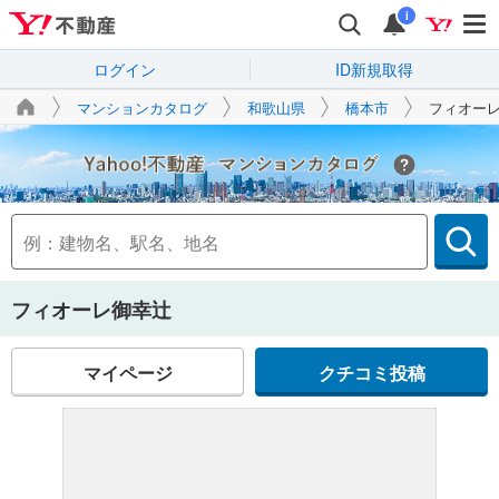
i
ログイン
ID新規取得
マンションカタログ
和歌山県
橋本市
フィオー
Yahoo!不動産
フィオーレ御幸辻
マイページ
クチコミ投稿