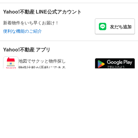
Yahoo!不動産 LINE公式アカウント
新着物件をいち早くお届け！
友だち追加
便利な機能のご紹介
Yahoo!不動産 アプリ
地図でサクッと物件探し
物件比較が手軽にできる
練馬区の不動産情報を探す
不動産・住宅
賃貸住宅
暮らしのお役立ち情報
新築マンション
マンションカタログ
中古マンション
教えて！住まいの先生
Yahoo!不動産
Yahoo! JAPAN
新築一戸建て
中古一戸建て