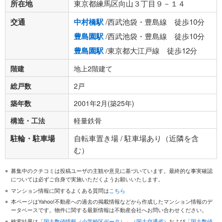
所在地
東京都練馬区向山３丁目９－１４
交通
中村橋駅
/西武池袋・豊島線 徒歩10分
豊島園駅
/西武池袋・豊島線 徒歩10分
豊島園駅
/東京都大江戸線 徒歩12分
階建
地上2階建て
総戸数
2戸
築年数
2001年2月(築25年)
構造・工法
軽量鉄骨
駐輪・駐車場
自転車置き場 / 駐車場あり（近隣を含
む）
募集中のクチコミは投稿ユーザの主観や意見に基づいています。最終的な事実確認
については必ずご自身で実施いただくようお願いいたします。
マンション情報に関するよくある質問は
こちら
本ページはYahoo!不動産への過去の掲載情報などから作成したマンション情報のデ
ータベースです。物件に関する最新情報は不動産会社へお問い合わせください。
検索結果は
「国土数値情報（小学校区データ）」（国土交通省）
および
「国土数値