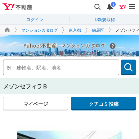
i
ログイン
ID新規取得
マンションカタログ
東京都
練馬区
メゾンセフ
Yahoo!不動産
メゾンセフィラＢ
マイページ
クチコミ投稿