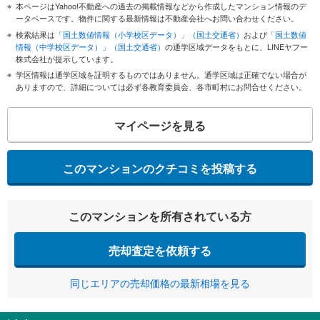
本ページはYahoo!不動産への過去の掲載情報などから作成したマンション情報のデ
ータベースです。物件に関する最新情報は不動産会社へお問い合わせください。
検索結果は
「国土数値情報（小学校区データ）」（国土交通省）
および
「国土数値
情報（中学校区データ）」（国土交通省）
の通学区域データをもとに、LINEヤフー
株式会社が提示しています。
学区情報は通学区域を証明するものではありません。通学区域は正確でない場合が
ありますので、詳細については必ず各教育委員会、各市町村にお問合せください。
マイページを見る
このマンションのクチコミを投稿する
このマンションを所有されている方
売却査定を依頼する
同じエリアの売却価格の最新相場を見る