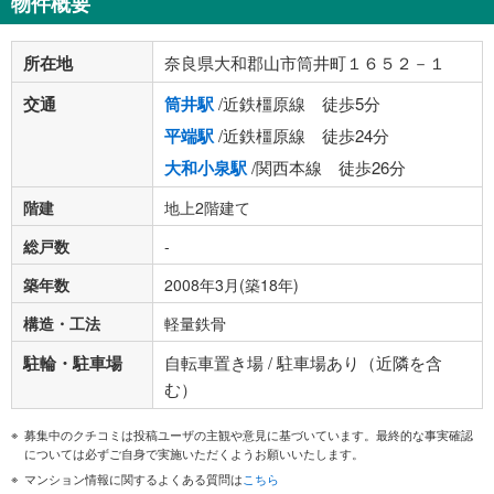
物件概要
所在地
奈良県大和郡山市筒井町１６５２－１
交通
筒井駅
/近鉄橿原線 徒歩5分
平端駅
/近鉄橿原線 徒歩24分
大和小泉駅
/関西本線 徒歩26分
階建
地上2階建て
総戸数
-
築年数
2008年3月(築18年)
構造・工法
軽量鉄骨
駐輪・駐車場
自転車置き場 / 駐車場あり（近隣を含
む）
募集中のクチコミは投稿ユーザの主観や意見に基づいています。最終的な事実確認
については必ずご自身で実施いただくようお願いいたします。
マンション情報に関するよくある質問は
こちら