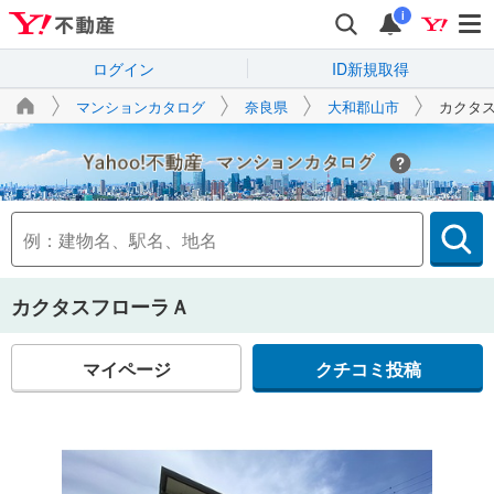
i
ログイン
ID新規取得
マンションカタログ
奈良県
大和郡山市
カクタ
Yahoo!不動産
カクタスフローラＡ
マイページ
クチコミ投稿