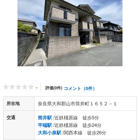
-
評価(0件)
コメント（0件）
所在地
奈良県大和郡山市筒井町１６５２－１
交通
筒井駅
/近鉄橿原線 徒歩5分
平端駅
/近鉄橿原線 徒歩24分
大和小泉駅
/関西本線 徒歩26分