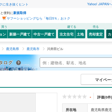
Yahoo! JAPAN
ヘ
トクに生き抜くヒント
っと便利に
新規取得
ン
ヤフーショッピングなら「毎日5％」おトク
買う
建てる
売る
ョン
新築一戸建て
中古一戸建て
注文住宅
土地
売却査定
カ
鹿児島県
鹿児島市
川井田ビル
Yahoo!不動産 マンションカタログ
マイペー
-
評価(0件
所在地
鹿児島県鹿児