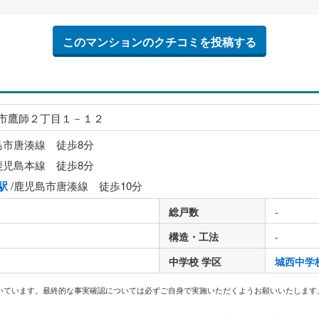
このマンションのクチコミを投稿する
市鷹師２丁目１－１２
島市唐湊線 徒歩8分
鹿児島本線 徒歩8分
駅
/鹿児島市唐湊線 徒歩10分
総戸数
-
構造・工法
-
中学校 学区
城西中学
いています。最終的な事実確認については必ずご自身で実施いただくようお願いいたします