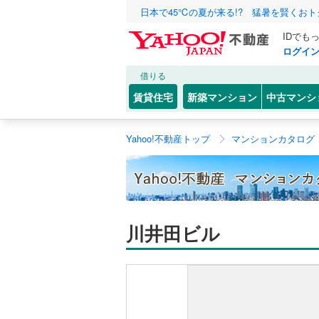
日本で45℃の夏が来る!? 猛暑を賢くお
IDでも
ログイ
借りる
賃貸住宅
新築マンション
中古マンシ
Yahoo!不動産トップ
マンションカタログ
川井田ビル