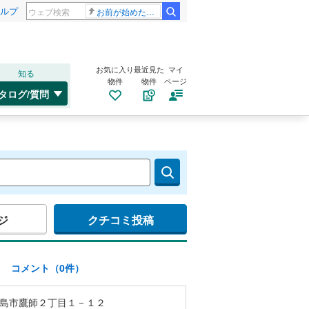
ルプ
お前が始めた物語だろ
お気に入り
最近見た
マイ
知る
物件
物件
ページ
タログ/質問
ジ
クチコミ投稿
)
コメント（0件）
島市鷹師２丁目１－１２