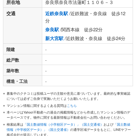
所在地
奈良県奈良市法蓮町１１０６－３
交通
近鉄奈良駅
/近鉄難波・奈良線 徒歩12
分
奈良駅
/関西本線 徒歩22分
新大宮駅
/近鉄難波・奈良線 徒歩24分
階建
-
総戸数
-
築年数
-
構造・工法
-
募集中のクチコミは投稿ユーザの主観や意見に基づいています。最終的な事実確認
については必ずご自身で実施いただくようお願いいたします。
マンション情報に関するよくある質問は
こちら
本ページはYahoo!不動産への過去の掲載情報などから作成したマンション情報のデ
ータベースです。物件に関する最新情報は不動産会社へお問い合わせください。
検索結果は
「国土数値情報（小学校区データ）」（国土交通省）
および
「国土数値
情報（中学校区データ）」（国土交通省）
の通学区域データをもとに、LINEヤフー
株式会社が提示しています。