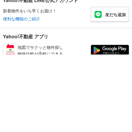
Yahoo!不動産 LINE公式アカウント
新着物件をいち早くお届け！
友だち追加
便利な機能のご紹介
Yahoo!不動産 アプリ
地図でサクッと物件探し
物件比較が手軽にできる
奈良市の不動産情報を探す
不動産・住宅
賃貸住宅
暮らしのお役立ち情報
新築マンション
マンションカタログ
中古マンション
教えて！住まいの先生
Yahoo!不動産
Yahoo! JAPAN
新築一戸建て
中古一戸建て
プライバシーポリシー
プライバシーセンター