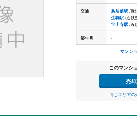
交通
鳥居前駅
/近
生駒駅
/近鉄
宝山寺駅
/近
築年月
-
マンシ
このマンシ
売却
同じエリアの