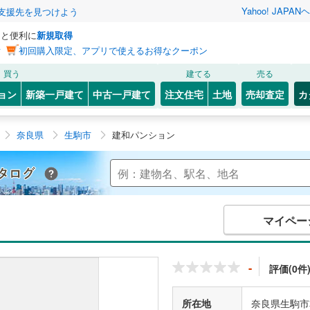
Yahoo! JAPAN
ヘ
支援先を見つけよう
っと便利に
新規取得
ン
初回購入限定、アプリで使えるお得なクーポン
買う
建てる
売る
ョン
新築一戸建て
中古一戸建て
注文住宅
土地
売却査定
カ
奈良県
生駒市
建和パンション
Yahoo!不動産 マンションカタログ
マイペー
-
評価(0件
所在地
奈良県生駒市