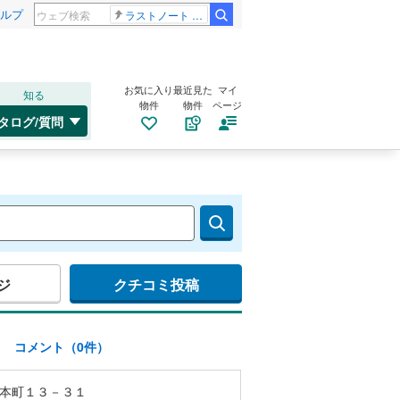
ルプ
ラストノート 内田有紀
お気に入り
最近見た
マイ
知る
物件
物件
ページ
タログ/質問
ジ
クチコミ投稿
)
コメント（0件）
本町１３－３１