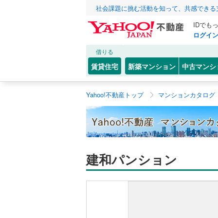
社会課題に挑む活動を知って、共感できる
IDでも
ログイ
借りる
賃貸住宅
新築マンション
中古マンシ
Yahoo!不動産トップ
マンションカタログ
建和パンション