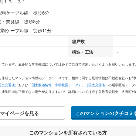
町１３－３１
生駒ケーブル線 徒歩6分
波・奈良線 徒歩8分
生駒ケーブル線 徒歩11分
総戸数
-
構造・工法
-
いています。最終的な事実確認については必ずご自身で実施いただくようお願いいたします
どから作成したマンション情報のデータベースです。物件に関する最新情報は不動産会社へお
国土交通省）
および
「国土数値情報（中学校区データ）」（国土交通省）
の通学区域データ
。通学区域は正確でない場合がありますので、詳細については必ず各教育委員会、各市町村
マイページを見る
このマンションのクチコミ
このマンションを所有されている方