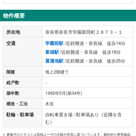
物件概要
所在地
奈良県奈良市学園新田町２８７３－１
交通
学園前駅
/近鉄難波・奈良線 徒歩14分
富雄駅
/近鉄難波・奈良線 徒歩18分
菖蒲池駅
/近鉄難波・奈良線 徒歩25分
階建
地上2階建て
総戸数
-
築年数
1992年5月(築34年)
構造・工法
木造
駐輪・駐車場
自転車置き場 / 駐車場あり（近隣を含
む）
募集中のクチコミは投稿ユーザの主観や意見に基づいています。最終的な事実確認