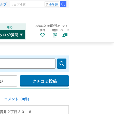
ルプ
全学連
お気に入り
最近見た
マイ
知る
物件
物件
ページ
タログ/質問
ジ
クチコミ投稿
)
コメント（0件）
貫井２丁目３０－６