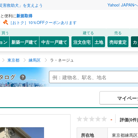
Yahoo! JAPAN
ヘ
災害救助犬」を支えよう
っと便利に
新規取得
ン
［おトク］10％OFFクーポンあります
買う
建てる
売る
ョン
新築一戸建て
中古一戸建て
注文住宅
土地
売却査定
カ
東京都
練馬区
ラ・ネージュ
Yahoo!不動産 マンションカタログ
マイペー
-
評価(0件
所在地
東京都練馬区