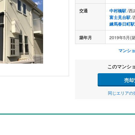
交通
中村橋駅
/西
富士見台駅
/
練馬春日町駅
築年月
2019年5月(
マンシ
このマンシ
売却
同じエリアの