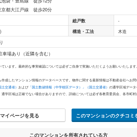
武池袋・豊島線 徒歩12分
東京都大江戸線 徒歩20分
総戸数
-
)
構造・工法
木造
り
 駐車場あり（近隣を含む）
いています。最終的な事実確認については必ずご自身で実施いただくようお願いいたします
どから作成したマンション情報のデータベースです。物件に関する最新情報は不動産会社へお
国土交通省）
および
「国土数値情報（中学校区データ）」（国土交通省）
の通学区域データ
。通学区域は正確でない場合がありますので、詳細については必ず各教育委員会、各市町村
マイページを見る
このマンションのクチコミ
このマンションを所有されている方