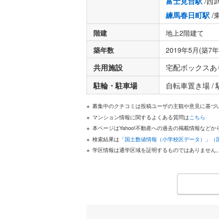
富士見台駅
/西
練馬春日町駅
/
階建
地上2階建て
築年数
2019年5月(築7年
共用施設
宅配ボックスあ
駐輪・駐車場
自転車置き場 /
募集中のクチコミは投稿ユーザの主観や意見に基づ
マンション情報に関するよくある質問は
こちら
本ページはYahoo!不動産への過去の掲載情報な
検索結果は
「国土数値情報（小学校区データ）」（
学区情報は通学区域を証明するものではありません