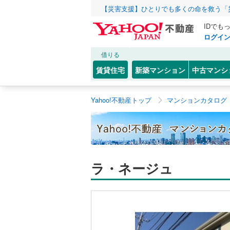
【災害支援】ひとりでも多くの命を救う「
IDでも
ログイ
借りる
賃貸住宅
新築マンション
中古マンシ
Yahoo!不動産トップ
マンションカタログ
ラ・ネージュ