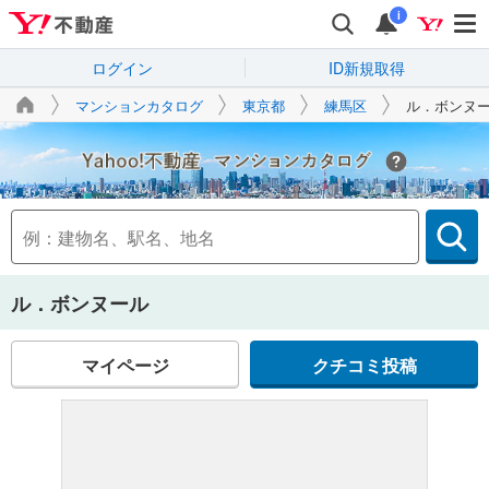
i
ログイン
ID新規取得
マンションカタログ
東京都
練馬区
ル．ボンヌ
Yahoo!不動産
ル．ボンヌール
マイページ
クチコミ投稿