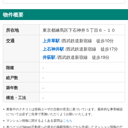
物件概要
所在地
東京都練馬区下石神井５丁目６－１０
交通
上井草駅
/西武鉄道新宿線 徒歩10分
上石神井駅
/西武鉄道新宿線 徒歩17分
井荻駅
/西武鉄道新宿線 徒歩19分
階建
-
総戸数
-
築年数
-
構造・工法
-
募集中のクチコミは投稿ユーザの主観や意見に基づいています。最終的な事実確認
については必ずご自身で実施いただくようお願いいたします。
マンション情報に関するよくある質問は
こちら
本ページはYahoo!不動産への過去の掲載情報などから作成したマンション情報のデ