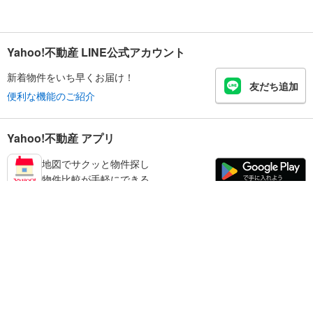
Yahoo!不動産 LINE公式アカウント
新着物件をいち早くお届け！
友だち追加
便利な機能のご紹介
Yahoo!不動産 アプリ
地図でサクッと物件探し
物件比較が手軽にできる
練馬区の不動産情報を探す
不動産・住宅
賃貸住宅
暮らしのお役立ち情報
新築マンション
マンションカタログ
中古マンション
教えて！住まいの先生