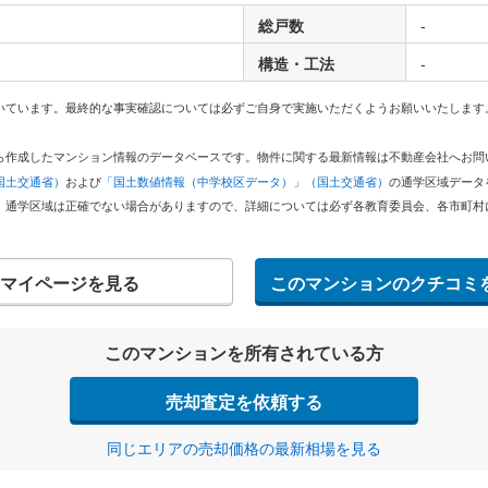
総戸数
-
構造・工法
-
いています。最終的な事実確認については必ずご自身で実施いただくようお願いいたします
どから作成したマンション情報のデータベースです。物件に関する最新情報は不動産会社へお
国土交通省）
および
「国土数値情報（中学校区データ）」（国土交通省）
の通学区域データ
。通学区域は正確でない場合がありますので、詳細については必ず各教育委員会、各市町村
マイページを見る
このマンションのクチコミ
このマンションを所有されている方
売却査定を依頼する
同じエリアの売却価格の最新相場を見る