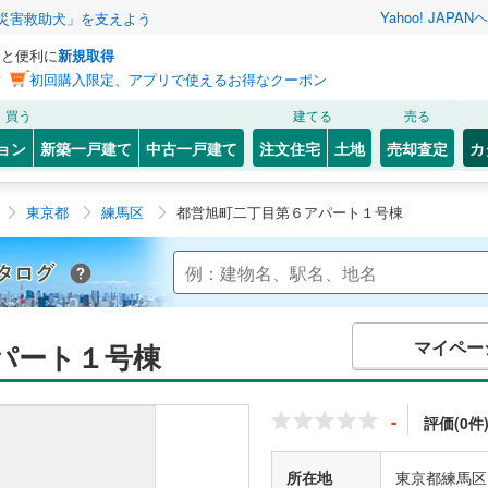
Yahoo! JAPAN
ヘ
災害救助犬」を支えよう
っと便利に
新規取得
ン
初回購入限定、アプリで使えるお得なクーポン
買う
建てる
売る
ョン
新築一戸建て
中古一戸建て
注文住宅
土地
売却査定
カ
東京都
練馬区
都営旭町二丁目第６アパート１号棟
Yahoo!不動産 マンションカタログ
マイペー
パート１号棟
-
評価(0件
所在地
東京都練馬区