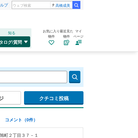
ルプ
高橋成美
お気に入り
最近見た
マイ
知る
物件
物件
ページ
タログ/質問
ジ
クチコミ投稿
)
コメント（0件）
旭町２丁目３７－１