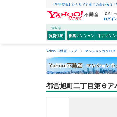
【災害支援】ひとりでも多くの命を救う「
IDでも
ログイ
借りる
賃貸住宅
新築マンション
中古マンシ
Yahoo!不動産トップ
マンションカタログ
都営旭町二丁目第６ア