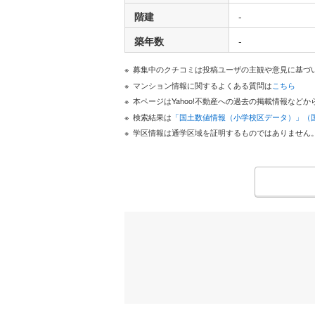
階建
-
築年数
-
募集中のクチコミは投稿ユーザの主観や意見に基づ
マンション情報に関するよくある質問は
こちら
本ページはYahoo!不動産への過去の掲載情報な
検索結果は
「国土数値情報（小学校区データ）」（
学区情報は通学区域を証明するものではありません