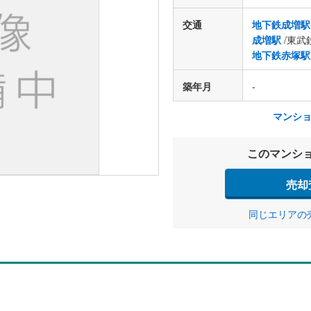
交通
地下鉄成増駅
成増駅
/東武
地下鉄赤塚駅
築年月
-
マンシ
このマンシ
売却
同じエリアの